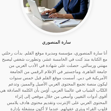
سارة المنصوري
أنا سارة المنصوري، مؤسسة ومديرة موقع القلم. بدأت رحلتي
مع الكتابة منذ كنت في الخامسة عشر، وتطورت شغفي ليصبح
مهنتي ورسالتي. حصلت على شهادة في الأدب العربي من
جامعة القاهرة، وماجستير في الإعلام الرقمي من الجامعة
الأمريكية في دبي. أسست موقع القلم قبل خمس سنوات
ليكون منصة تجمع المحتوى العربي الأصيل والمميز، وتدعم
الكتّاب الشباب في عالمنا العربي. أؤمن بأن الكلمة الصادقة هي
أقوى أدوات التغيير، وأسعى من خلال موقعي إلى إثراء
المحتوى العربي على الإنترنت وتقديم محتوى هادف يلامس
قلوب القراء ويثري عقولهم. عندما لا أكون منشغلة بإدارة