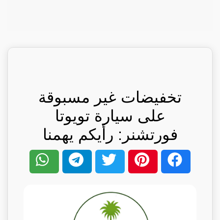
تخفيضات غير مسبوقة
على سيارة تويوتا
فورتشنر: رأيكم يهمنا