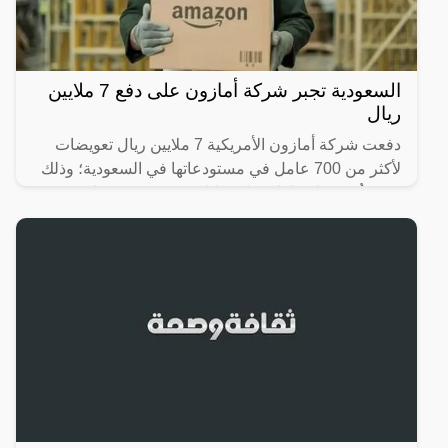
السعودية تجبر شركة أمازون على دفع 7 ملايين
ريال
دفعت شركة أمازون الأمريكية 7 ملايين ريال تعويضات
لأكثر من 700 عامل في مستودعاتها في السعودية؛ وذلك
بعد تعرُّضهم لانتهاكات واستغلال، ودفعهم رسومًا غير
قانونية؛