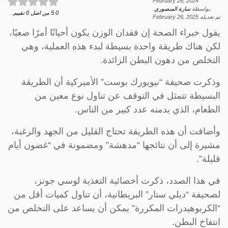
February 26, 2024
بواسطة
سارة المنصوري
.
0
5
من اصل
0
تقييم.
تم تعديله
February 26, 2025
يقول خبراء الصحة إن فقدان الوزن يكون أحيانًا أمرًا صعبًا،
لكن هناك طريقة واحدة بسيطة لبدء هذه العملية، وهي
التخلص من دهون البطن الزائدة.
وذكرت صحيفة “نيويورك بوست” الأميركية أن الطريقة
البسيطة تتمثل في التوقف عن تناول نوع معين من
الطعام، الذي يدمنه عدد كبير من الناس.
وأضافت أن هذه الطريقة تحتاج القليل من الجهد والرغبة،
مشيرة إلى أن نتائجها “مدهشة” ومضمونة في “غضون أيام
قليلة”.
في هذا الصدد، ذكرت أخصائية التغذية لوسي جونز،
لصحيفة “ديلي ستار” البريطانية، أن تناول كميات أقل من
“الكربوهيدرات المكررة” يمكن أن يساعد على التخلص من
انتفاخ البطن.