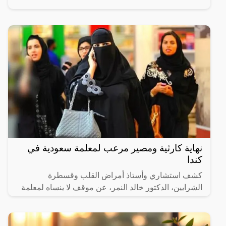
نهاية كارثية ومصير مرعب لمعلمة سعودية في
كندا
كشف استشاري وأستاذ أمراض القلب وقسطرة
الشرايين، الدكتور خالد النمر، عن موقف لا ينساه لمعلمة
حامل تعرضت لحادث وتوقف قلبها حينما كان ضمن فريق
الإنعاش.