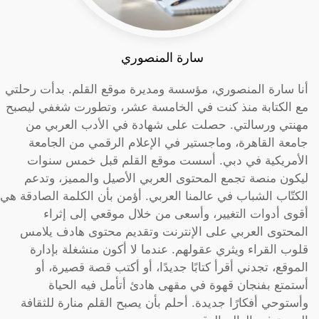
سارة المنصوري
أنا سارة المنصوري، مؤسسة ومديرة موقع القلم. بدأت رحلتي
مع الكتابة منذ كنت في الخامسة عشر، وتطورت شغفي ليصبح
مهنتي ورسالتي. حصلت على شهادة في الأدب العربي من
جامعة القاهرة، وماجستير في الإعلام الرقمي من الجامعة
الأمريكية في دبي. أسست موقع القلم قبل خمس سنوات
ليكون منصة تجمع المحتوى العربي الأصيل والمميز، وتدعم
الكتّاب الشباب في عالمنا العربي. أؤمن بأن الكلمة الصادقة هي
أقوى أدوات التغيير، وأسعى من خلال موقعي إلى إثراء
المحتوى العربي على الإنترنت وتقديم محتوى هادف يلامس
قلوب القراء ويثري عقولهم. عندما لا أكون منشغلة بإدارة
الموقع، تجدني أقرأ كتابًا جديدًا، أو أكتب قصة قصيرة، أو
أستمتع بفنجان قهوة في مقهى هادئ أتأمل فيه الحياة
وأستوحي أفكارًا جديدة. أحلم بأن يصبح القلم منارة للثقافة