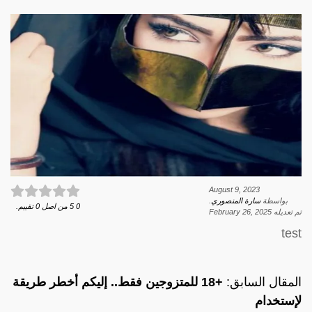
August 9, 2023
بواسطة
سارة المنصوري
.
0
5
من اصل
0
تقييم.
تم تعديله
February 26, 2025
test
المقال السابق:
+18 للمتزوجين فقط.. إليكم أخطر طريقة
لإستخدام