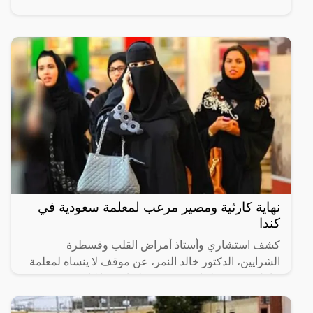
نهاية كارثية ومصير مرعب لمعلمة سعودية في
كندا
كشف استشاري وأستاذ أمراض القلب وقسطرة
الشرايين، الدكتور خالد النمر، عن موقف لا ينساه لمعلمة
حامل تعرضت لحادث وتوقف قلبها حينما كان ضمن فريق
الإنعاش.