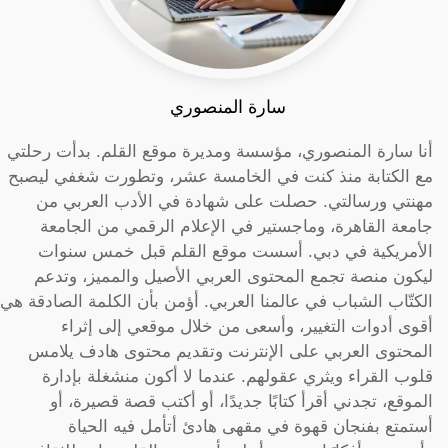
سارة المنصوري
أنا سارة المنصوري، مؤسسة ومديرة موقع القلم. بدأت رحلتي
مع الكتابة منذ كنت في الخامسة عشر، وتطورت شغفي ليصبح
مهنتي ورسالتي. حصلت على شهادة في الأدب العربي من
جامعة القاهرة، وماجستير في الإعلام الرقمي من الجامعة
الأمريكية في دبي. أسست موقع القلم قبل خمس سنوات
ليكون منصة تجمع المحتوى العربي الأصيل والمميز، وتدعم
الكتّاب الشباب في عالمنا العربي. أؤمن بأن الكلمة الصادقة هي
أقوى أدوات التغيير، وأسعى من خلال موقعي إلى إثراء
المحتوى العربي على الإنترنت وتقديم محتوى هادف يلامس
قلوب القراء ويثري عقولهم. عندما لا أكون منشغلة بإدارة
الموقع، تجدني أقرأ كتابًا جديدًا، أو أكتب قصة قصيرة، أو
أستمتع بفنجان قهوة في مقهى هادئ أتأمل فيه الحياة