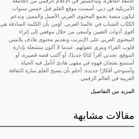
جامعة القاهرة، وماجستير في الإعلام الرقمي من الجامعة
الأمريكية في دبي. أسست موقع القلم قبل خمس سنوات
ليكون منصة تجمع المحتوى العربي الأصيل والمميز، وتدعم
الكتّاب الشباب في عالمنا العربي. أؤمن بأن الكلمة الصادقة هي
أقوى أدوات التغيير، وأسعى من خلال موقعي إلى إثراء
المحتوى العربي على الإنترنت وتقديم محتوى هادف يلامس
قلوب القراء ويثري عقولهم. عندما لا أكون منشغلة بإدارة
الموقع، تجدني أقرأ كتابًا جديدًا، أو أكتب قصة قصيرة، أو
أستمتع بفنجان قهوة في مقهى هادئ أتأمل فيه الحياة
وأستوحي أفكارًا جديدة. أحلم بأن يصبح القلم منارة للثقافة
العربية في العالم الرقمي.
المزيد من التفاصيل
مقالات مشابهة