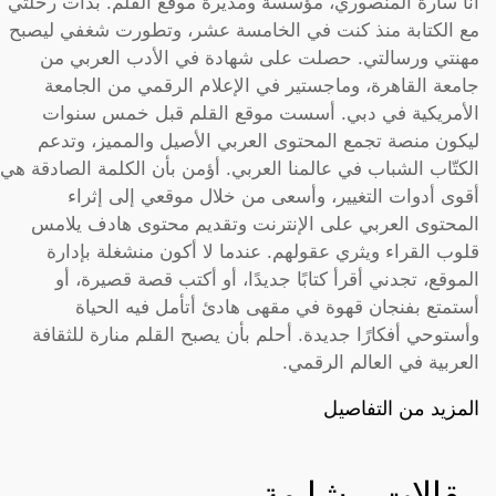
أنا سارة المنصوري، مؤسسة ومديرة موقع القلم. بدأت رحلتي
مع الكتابة منذ كنت في الخامسة عشر، وتطورت شغفي ليصبح
مهنتي ورسالتي. حصلت على شهادة في الأدب العربي من
جامعة القاهرة، وماجستير في الإعلام الرقمي من الجامعة
الأمريكية في دبي. أسست موقع القلم قبل خمس سنوات
ليكون منصة تجمع المحتوى العربي الأصيل والمميز، وتدعم
الكتّاب الشباب في عالمنا العربي. أؤمن بأن الكلمة الصادقة هي
أقوى أدوات التغيير، وأسعى من خلال موقعي إلى إثراء
المحتوى العربي على الإنترنت وتقديم محتوى هادف يلامس
قلوب القراء ويثري عقولهم. عندما لا أكون منشغلة بإدارة
الموقع، تجدني أقرأ كتابًا جديدًا، أو أكتب قصة قصيرة، أو
أستمتع بفنجان قهوة في مقهى هادئ أتأمل فيه الحياة
وأستوحي أفكارًا جديدة. أحلم بأن يصبح القلم منارة للثقافة
العربية في العالم الرقمي.
المزيد من التفاصيل
مقالات مشابهة