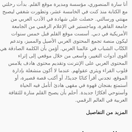
أنا سارة المنصوري، مؤسسة ومديرة موقع القلم. بدأت رحلتي
مع الكتابة منذ كنت في الخامسة عشر، وتطورت شغفي ليصبح
مهنتي ورسالتي. حصلت على شهادة في الأدب العربي من
جامعة القاهرة، وماجستير في الإعلام الرقمي من الجامعة
الأمريكية في دبي. أسست موقع القلم قبل خمس سنوات
ليكون منصة تجمع المحتوى العربي الأصيل والمميز، وتدعم
الكتّاب الشباب في عالمنا العربي. أؤمن بأن الكلمة الصادقة هي
أقوى أدوات التغيير، وأسعى من خلال موقعي إلى إثراء
المحتوى العربي على الإنترنت وتقديم محتوى هادف يلامس
قلوب القراء ويثري عقولهم. عندما لا أكون منشغلة بإدارة
الموقع، تجدني أقرأ كتابًا جديدًا، أو أكتب قصة قصيرة، أو
أستمتع بفنجان قهوة في مقهى هادئ أتأمل فيه الحياة
وأستوحي أفكارًا جديدة. أحلم بأن يصبح القلم منارة للثقافة
العربية في العالم الرقمي.
المزيد من التفاصيل