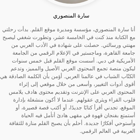
سارة المنصوري
أنا سارة المنصوري، مؤسسة ومديرة موقع القلم. بدأت رحلتي
مع الكتابة منذ كنت في الخامسة عشر، وتطورت شغفي ليصبح
مهنتي ورسالتي. حصلت على شهادة في الأدب العربي من
جامعة القاهرة، وماجستير في الإعلام الرقمي من الجامعة
الأمريكية في دبي. أسست موقع القلم قبل خمس سنوات
ليكون منصة تجمع المحتوى العربي الأصيل والمميز، وتدعم
الكتّاب الشباب في عالمنا العربي. أؤمن بأن الكلمة الصادقة هي
أقوى أدوات التغيير، وأسعى من خلال موقعي إلى إثراء
المحتوى العربي على الإنترنت وتقديم محتوى هادف يلامس
قلوب القراء ويثري عقولهم. عندما لا أكون منشغلة بإدارة
الموقع، تجدني أقرأ كتابًا جديدًا، أو أكتب قصة قصيرة، أو
أستمتع بفنجان قهوة في مقهى هادئ أتأمل فيه الحياة
وأستوحي أفكارًا جديدة. أحلم بأن يصبح القلم منارة للثقافة
العربية في العالم الرقمي.