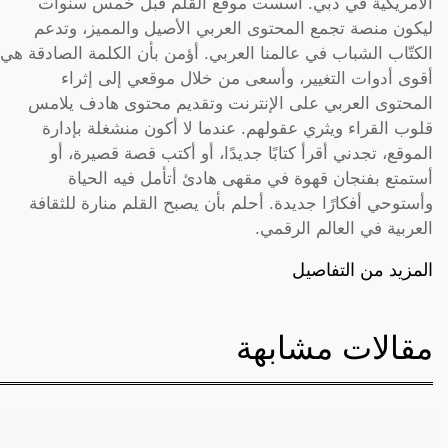
الأمريكية في دبي. أسست موقع القلم قبل خمس سنوات
ليكون منصة تجمع المحتوى العربي الأصيل والمميز، وتدعم
الكتّاب الشباب في عالمنا العربي. أؤمن بأن الكلمة الصادقة هي
أقوى أدوات التغيير، وأسعى من خلال موقعي إلى إثراء
المحتوى العربي على الإنترنت وتقديم محتوى هادف يلامس
قلوب القراء ويثري عقولهم. عندما لا أكون منشغلة بإدارة
الموقع، تجدني أقرأ كتابًا جديدًا، أو أكتب قصة قصيرة، أو
أستمتع بفنجان قهوة في مقهى هادئ أتأمل فيه الحياة
وأستوحي أفكارًا جديدة. أحلم بأن يصبح القلم منارة للثقافة
العربية في العالم الرقمي.
المزيد من التفاصيل
مقالات مشابهة