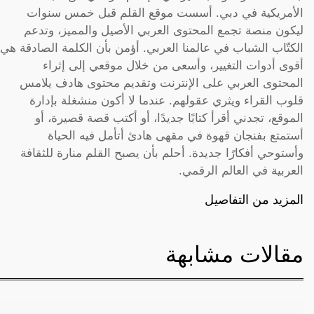
الأمريكية في دبي. أسست موقع القلم قبل خمس سنوات
ليكون منصة تجمع المحتوى العربي الأصيل والمميز، وتدعم
الكتّاب الشباب في عالمنا العربي. أؤمن بأن الكلمة الصادقة هي
أقوى أدوات التغيير، وأسعى من خلال موقعي إلى إثراء
المحتوى العربي على الإنترنت وتقديم محتوى هادف يلامس
قلوب القراء ويثري عقولهم. عندما لا أكون منشغلة بإدارة
الموقع، تجدني أقرأ كتابًا جديدًا، أو أكتب قصة قصيرة، أو
أستمتع بفنجان قهوة في مقهى هادئ أتأمل فيه الحياة
وأستوحي أفكارًا جديدة. أحلم بأن يصبح القلم منارة للثقافة
العربية في العالم الرقمي.
المزيد من التفاصيل
مقالات مشابهة