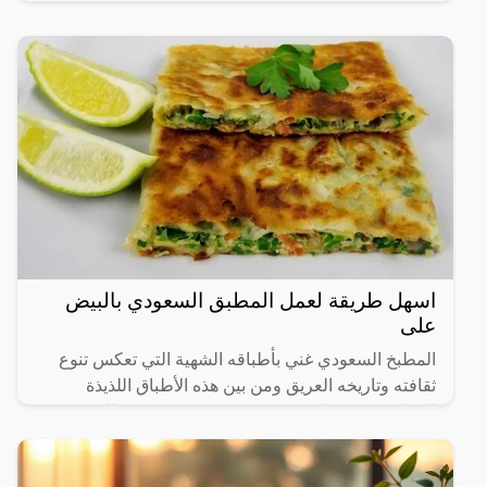
اسهل طريقة لعمل المطبق السعودي بالبيض
على
المطبخ السعودي غني بأطباقه الشهية التي تعكس تنوع
ثقافته وتاريخه العريق ومن بين هذه الأطباق اللذيذة
المطبق، وهو عبارة عن عجينة رقيقة محشوة بالبيض
واللحم المفروم