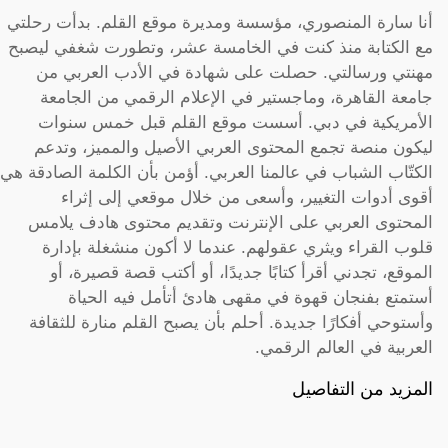
أنا سارة المنصوري، مؤسسة ومديرة موقع القلم. بدأت رحلتي
مع الكتابة منذ كنت في الخامسة عشر، وتطورت شغفي ليصبح
مهنتي ورسالتي. حصلت على شهادة في الأدب العربي من
جامعة القاهرة، وماجستير في الإعلام الرقمي من الجامعة
الأمريكية في دبي. أسست موقع القلم قبل خمس سنوات
ليكون منصة تجمع المحتوى العربي الأصيل والمميز، وتدعم
الكتّاب الشباب في عالمنا العربي. أؤمن بأن الكلمة الصادقة هي
أقوى أدوات التغيير، وأسعى من خلال موقعي إلى إثراء
المحتوى العربي على الإنترنت وتقديم محتوى هادف يلامس
قلوب القراء ويثري عقولهم. عندما لا أكون منشغلة بإدارة
الموقع، تجدني أقرأ كتابًا جديدًا، أو أكتب قصة قصيرة، أو
أستمتع بفنجان قهوة في مقهى هادئ أتأمل فيه الحياة
وأستوحي أفكارًا جديدة. أحلم بأن يصبح القلم منارة للثقافة
العربية في العالم الرقمي.
المزيد من التفاصيل