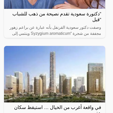
“دكتورة سعودية تقدم نصيحة من ذهب للشباب
“قبل
وصفت دكتور سعودية القرنفل بأنه عبارة عن براعم زهور
مجففة من شجرة “Syzygium aromaticum وينتمي إلى
عائلة النبات المسماة “yrtaceae”، وهو نبات دائم الخضرة
ينمو في
في واقعة أغرب من الخيال … استيقظ سكان