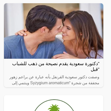
انتشرت
“دكتورة سعودية يقدم نصيحة من ذهب للشباب
“قبل
وصفت دكتور سعودية القرنفل بأنه عبارة عن براعم زهور
مجففة من شجرة “Syzygium aromaticum وينتمي إلى
عائلة النبات المسماة “yrtaceae”، وهو نبات دائم الخضرة
ينمو في