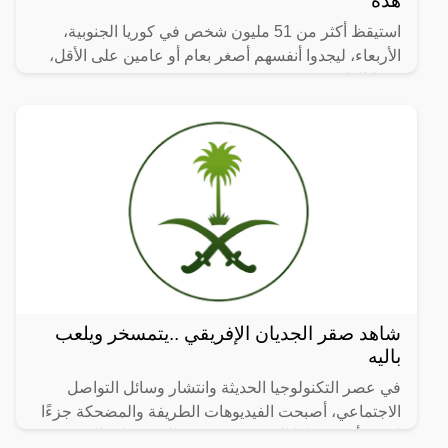
هذه
استيقظ أكثر من 51 مليون شخص في كوريا الجنوبية،
الأربعاء، ليجدوا أنفسهم أصغر بعام أو عامين على الأقل،
وفقا للقانون.
شاهد صقر الجديان الإفريقي ..يتمسخر ويلعب
باليه
في عصر التكنولوجيا الحديثة وانتشار وسائل التواصل
الاجتماعي، أصبحت الفيديوهات الطريفة والمضحكة جزءًا
لا يتجزأ من حياتنا اليومية، ومن بين الفيديوهات التي