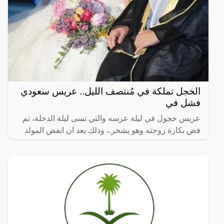
الخجل تملكة في مُنتصف الليل.. عريس سعودي
فشل في
عريس خجول في ليلة عرسه والتي تسى ليلة الدخلة، تم
فض بكارة زوجته وهو يشخر.، وذلك بعد ان انفض المولد
يوم الزفاف، وذهب الجميع إلى منازلهم بقي العريس
المحتاس وحيدا