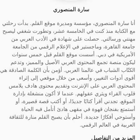
سارة المنصوري
أنا سارة المنصوري، مؤسسة ومديرة موقع القلم. بدأت رحلتي
مع الكتابة منذ كنت في الخامسة عشر، وتطورت شغفي ليصبح
مهنتي ورسالتي. حصلت على شهادة في الأدب العربي من
جامعة القاهرة، وماجستير في الإعلام الرقمي من الجامعة
الأمريكية في دبي. أسست موقع القلم قبل خمس سنوات
ليكون منصة تجمع المحتوى العربي الأصيل والمميز، وتدعم
الكتّاب الشباب في عالمنا العربي. أؤمن بأن الكلمة الصادقة هي
أقوى أدوات التغيير، وأسعى من خلال موقعي إلى إثراء
المحتوى العربي على الإنترنت وتقديم محتوى هادف يلامس
قلوب القراء ويثري عقولهم. عندما لا أكون منشغلة بإدارة
الموقع، تجدني أقرأ كتابًا جديدًا، أو أكتب قصة قصيرة، أو
أستمتع بفنجان قهوة في مقهى هادئ أتأمل فيه الحياة
وأستوحي أفكارًا جديدة. أحلم بأن يصبح القلم منارة للثقافة
العربية في العالم الرقمي.
المزيد من التفاصيل