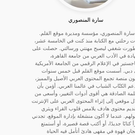
سارة المنصوري
 سارة المنصوري، مؤسسة ومديرة موقع القلم.
ت رحلتي مع الكتابة منذ كنت في الخامسة عشر،
ورت شغفي ليصبح مهنتي ورسالتي. حصلت على
دة في الأدب العربي من جامعة القاهرة،
جستير في الإعلام الرقمي من الجامعة الأمريكية
دبي. أسست موقع القلم قبل خمس سنوات
ون منصة تجمع المحتوى العربي الأصيل والمميز،
عم الكتّاب الشباب في عالمنا العربي. أؤمن بأن
لمة الصادقة هي أقوى أدوات التغيير، وأسعى من
ل موقعي إلى إثراء المحتوى العربي على الإنترنت
ديم محتوى هادف يلامس قلوب القراء ويثري
لهم. عندما لا أكون منشغلة بإدارة الموقع، تجدني
أ كتابًا جديدًا، أو أكتب قصة قصيرة، أو أستمتع
جان قهوة في مقهى هادئ أتأمل فيه الحياة