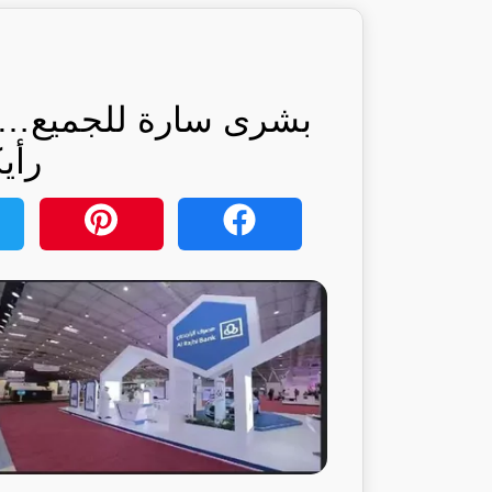
بشرى سارة للجميع… ب
رأي