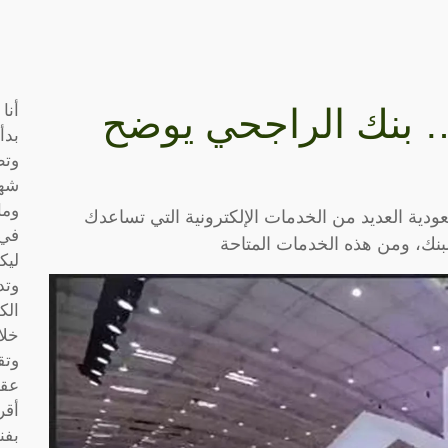
أنا
 بنك الراجحي يوضح
بدأ
وتط
شها
وما
دية العديد من الخدمات الإلكترونية التي تساعدك
في 
ك، ومن هذه الخدمات المتاحة
ليك
وتد
الك
خلا
وتق
عقو
أقر
بفن