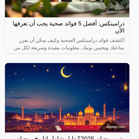
درامينكس: أفضل 5 فوائد صحية يجب أن تعرفها
الآن
اكتشف فوائد درامينكس الصحية وكيف يمكن أن يعزز
مناعتك ويحسن نومك. معلومات مفيدة وسريعة لكل من
يهتم بصحته.
متى رمضان 2025؟ دليل شامل لتاريخ رمضان