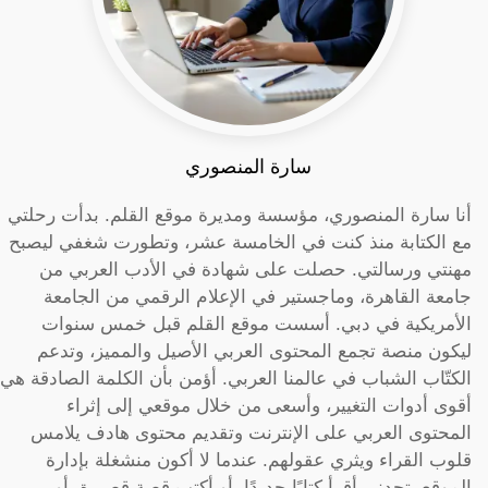
سارة المنصوري
أنا سارة المنصوري، مؤسسة ومديرة موقع القلم. بدأت رحلتي
مع الكتابة منذ كنت في الخامسة عشر، وتطورت شغفي ليصبح
مهنتي ورسالتي. حصلت على شهادة في الأدب العربي من
جامعة القاهرة، وماجستير في الإعلام الرقمي من الجامعة
الأمريكية في دبي. أسست موقع القلم قبل خمس سنوات
ليكون منصة تجمع المحتوى العربي الأصيل والمميز، وتدعم
الكتّاب الشباب في عالمنا العربي. أؤمن بأن الكلمة الصادقة هي
أقوى أدوات التغيير، وأسعى من خلال موقعي إلى إثراء
المحتوى العربي على الإنترنت وتقديم محتوى هادف يلامس
قلوب القراء ويثري عقولهم. عندما لا أكون منشغلة بإدارة
الموقع، تجدني أقرأ كتابًا جديدًا، أو أكتب قصة قصيرة، أو