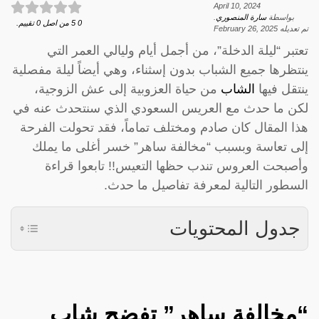
April 10, 2024
بواسطة
سارة المنصوري
.
0
5
من اصل
0
تقييم.
تم تعديله
February 26, 2025
تعتبر “ليلة الدخلة”، من أجمل أيام وليالي العمر التي
ينتظرها جميع الشباب بدون إسثناء، وهي أيضاً ليلة مفصلية
ينتقل فيها
الشاب
من حياة العزوبية إلى عش الزوجية،
لكن ما حدث مع العريس السعودي الذي سنتحدث عنه في
هذا المقال كان صادم ومختلف تماماً، فقد تحولت الفرحة
إلى تعاسة وبسبب “مخالفة ساهر” خسر أغلى ما يملك
وأصبحت العروس تندب حظها التعيس!! تابعوا قراءة
السطور التالية لمعرفة تفاصيل ما حدث.
جدول المحتويات
“مخالفة ساهر” تفضح شاب