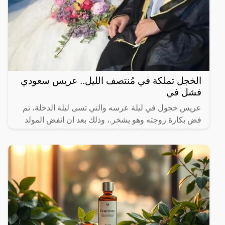
الخجل تملكة في مُنتصف الليل.. عريس سعودي
فشل في
عريس خجول في ليلة عرسه والتي تسى ليلة الدخلة، تم
فض بكارة زوجته وهو يشخر.، وذلك بعد ان انفض المولد
يوم الزفاف، وذهب الجميع إلى منازلهم بقي العريس
المحتاس وحيدا