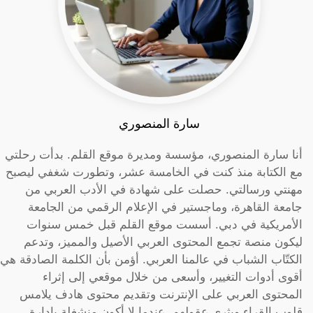
سارة المنصوري
أنا سارة المنصوري، مؤسسة ومديرة موقع القلم. بدأت رحلتي
مع الكتابة منذ كنت في الخامسة عشر، وتطورت شغفي ليصبح
مهنتي ورسالتي. حصلت على شهادة في الأدب العربي من
جامعة القاهرة، وماجستير في الإعلام الرقمي من الجامعة
الأمريكية في دبي. أسست موقع القلم قبل خمس سنوات
ليكون منصة تجمع المحتوى العربي الأصيل والمميز، وتدعم
الكتّاب الشباب في عالمنا العربي. أؤمن بأن الكلمة الصادقة هي
أقوى أدوات التغيير، وأسعى من خلال موقعي إلى إثراء
المحتوى العربي على الإنترنت وتقديم محتوى هادف يلامس
قلوب القراء ويثري عقولهم. عندما لا أكون منشغلة بإدارة