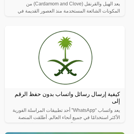
يعد الهيل والقرنفل (Cardamom and Clove) من
المكونات الشائعة المستخدمة منذ العصور القديمة في
المطابخ العربية، ويشتهر الاثنان بنكهتهما القوية المميزة،
لذلك يضاف
كيفية إرسال رسائل واتساب بدون حفظ الرقم
إلى
يعد واتساب “WhatsApp” أحد تطبيقات المراسلة الفورية
الأكثر استخدامًا في جميع أنحاء العالم. أطلقت المنصة
المملوكة لشركة Meta الآن ميزة جديدة ستعمل على
تعزيز