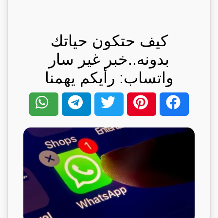
كيف حتكون حياتك
بدونه..خبر غير سار
واتساب: رأيكم يهمنا