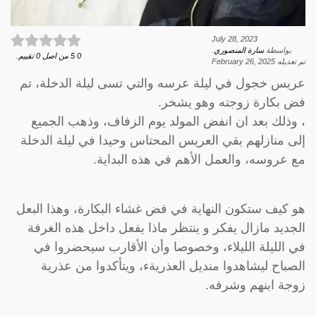
July 28, 2023
بواسطة
سارة المنصوري
.
0
5
من اصل
0
تقييم.
تم تعديله
February 26, 2025
عريس خجول في ليلة عرسه والتي تسى ليلة الدخلة، تم
فض بكارة زوجته وهو يشخر.
، وذلك بعد ان انفض المولد يوم الزفاف، وذهب الجميع
إلى منازلهم بقي العريس المحتاس وحيدا في ليلة الدخلة
مع عروسه، والعمل الأهم في هذه البداية.
هو كيف ستكون النهاية في فض غشاء البكارة، وهذا البعل
الجديد مازال يفكر و ينتظر ماذا يفعل داخل هذه الغرفة
في الليلة الليلاء، وخصوصا وأن الأقارب سيحضروا في
الصباح ليشاهدوا منديل العذريةء، ويتأكدوا من عذرية
زوجة ابنهم وشرفه.