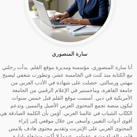
سارة المنصوري
أنا سارة المنصوري، مؤسسة ومديرة موقع القلم. بدأت رحلتي
مع الكتابة منذ كنت في الخامسة عشر، وتطورت شغفي ليصبح
مهنتي ورسالتي. حصلت على شهادة في الأدب العربي من
جامعة القاهرة، وماجستير في الإعلام الرقمي من الجامعة
الأمريكية في دبي. أسست موقع القلم قبل خمس سنوات
ليكون منصة تجمع المحتوى العربي الأصيل والمميز، وتدعم
الكتّاب الشباب في عالمنا العربي. أؤمن بأن الكلمة الصادقة هي
أقوى أدوات التغيير، وأسعى من خلال موقعي إلى إثراء
المحتوى العربي على الإنترنت وتقديم محتوى هادف يلامس
قلوب القراء ويثري عقولهم. عندما لا أكون منشغلة بإدارة