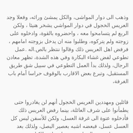
وذهب الى دوار المواشى، والكل يمشئ ورائه، وفعلا وجد
العريس الخجول في دوار المواشي يشخر هنيئا ، ولكن
الربع لم يتسامحوا معه ، واحضروه بالقوة، وادخلوه على
زوجته ولم يتركوه، وطلبوا منه ان يدخل بزوجته امامهم ،
فرفض اهل العريس ذلك وقالوا ننتظر بالص.اله .عمل
تطوعي لفض غشاء البكارة وفي هذه الشدة، تظهر معادن
الرجال، ولذلك بدأ العمل التطوعي في سبيل شق طريق
المستقبل، وتبرع بعض الاقارب بالوقوف حراسا أمام باب
الغرفة،
قائلين ومهددين العريس الخجول أنهم لن يغادروا حتى
يطمأنوا على شرف العائلة، بينما رفض العريس ذلك
فأدخلوه عنوة الى غرفة العسل، ولكن للأسفن ليس كل
العسل عسل، فبعضه اشبه بعصير البصل، ولذلك بعد