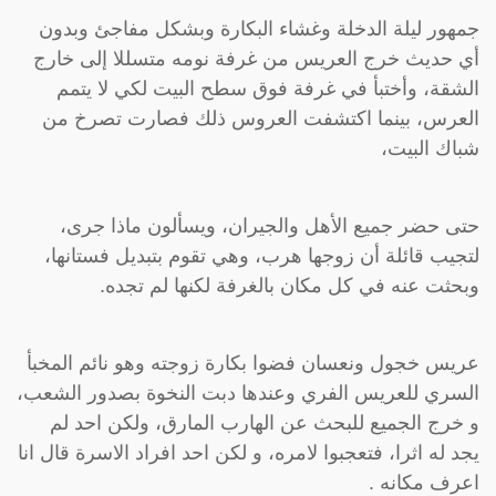
جمهور ليلة الدخلة وغشاء البكارة وبشكل مفاجئ وبدون
أي حديث خرج العريس من غرفة نومه متسللا إلى خارج
الشقة، وأختبأ في غرفة فوق سطح البيت لكي لا يتمم
العرس، بينما اكتشفت العروس ذلك فصارت تصرخ من
شباك البيت،
حتى حضر جميع الأهل والجيران، ويسألون ماذا جرى،
لتجيب قائلة أن زوجها هرب، وهي تقوم بتبديل فستانها،
وبحثت عنه في كل مكان بالغرفة لكنها لم تجده.
عريس خجول ونعسان فضوا بكارة زوجته وهو نائم المخبأ
السري للعريس الفري وعندها دبت النخوة بصدور الشعب،
و خرج الجميع للبحث عن الهارب المارق، ولكن احد لم
يجد له اثرا، فتعجبوا لامره، و لكن احد افراد الاسرة قال انا
اعرف مكانه .