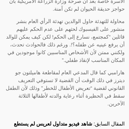
الأسرة خاصة بعد أن صرحة وزارة الزراعة الأمريكية بأن
حواجز حديقة الحيوان لم تكن آمنة.
محاولة للتهدئة حاول الوالدين تهدئة الرأي العام بنشر
منشور على الفيسبوك لحثهم على عدم الحكم عليهم
قائلين “كمجتمع، نسارع إلى الحكم! لكن كيف يمكن للوالد
أن يرفع عينيه عن طفله؟!. ورغم ذلك فالحوادث تحدث،
ولكنني ممتن لأن الأشخاص المناسبين كانوا موجودين في
المكان المناسب لإنقاذ طفلي.”
هارامبي كما قال المدعي العام لمقاطعة هاميلتون جو
ديترز في ذلك الوقت أن القضية لا تستوفي التعريف
القانوني لقضية “تعريض الأطفال للخطر” وذلك لأن الطفل
سقط في الحظيرة أثناء رعاية والدته لأطفالها الثلاثة
الآخرين.
المقال السابق:
شاهد فيديو متداول لعريس لم يستطع