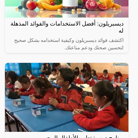
ديسبريلون: أفضل الاستخدامات والفوائد المذهلة
له
اكتشف فوائد ديسبريلون وكيفية استخدامه بشكل صحيح
لتحسين صحتك ودعم مناعتك.
برنامج درس: تعليم للأطفال المحرومين