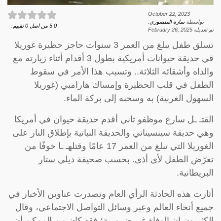
October 22, 2023
بواسطة
سارة المنصوري
.
0
5
من اصل
0
تقييم.
تم تعديله
February 26, 2025
تسلق طفل يبلغ من العمر 3 سنوات حاجز حظيرة غوريلا
في حديقة حيوانات أمريكية بطول 3 أقدام أثناء زيارته مع
والداه وأشقائه الثلاثة.. وتسبب هذا الأمر في سقوط
الطفل في قلب الحظيرة وإمساك هارامبي (غوريلا
السهول الغربية) به وسحبه إلى بركة الماء.
القتـ ـل سارع موظفو ثاني أقدم حديقة حيوان في أمريكا
وهي حديقة سينسيناتي والحديقة النباتية بإطلاق النار على
الغوريلا التي تبلغ من العمر 17 عامًا وقتلهـ ـا خوفًا من
تعرّض الطفل لأي أذى. بحسب صحيفة ديلي ستار
البريطانية.
أثارت هذه الحادثة الرأي العام وتصدرت عناوين الأخبار في
جميع أنحاء العالم وعبر وسائل التواصل الاجتماعي، وقال
الكثيرون إن الوفاة غير ضرورية؛ فقد كان من الممكن أن