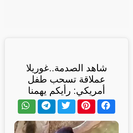
شاهد الصدمة..غوريلا
عملاقة تسحب طفل
أمريكي: رأيكم يهمنا