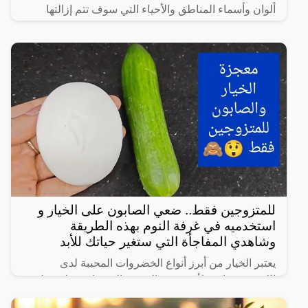
ألوان وأسماء المناطق والأحياء التي سوف تتم إزالتها
بالرياض
للمتزوجين فقط.. ضعي الصابون على الخيار و
استخدميه في غرفة النوم بهذه الطريقة
وشاهدي المفاجأة التي ستغير حياتك للأبد
يعتبر الخيار من أبرز أنواع الخضروات المحببة لدى
الكثيرين، خاصة لأنه شبه خالي من السعرات وطعمه لذيذ
ومنعش، وله فوائد كثيرة لأنه غني بالفيتامينات والمعادن،