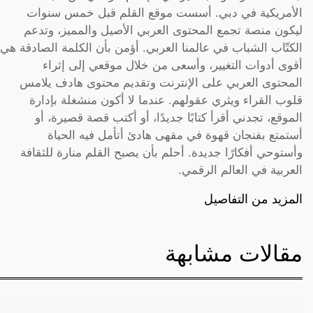
الأمريكية في دبي. أسست موقع القلم قبل خمس سنوات
ليكون منصة تجمع المحتوى العربي الأصيل والمميز، وتدعم
الكتّاب الشباب في عالمنا العربي. أؤمن بأن الكلمة الصادقة هي
أقوى أدوات التغيير، وأسعى من خلال موقعي إلى إثراء
المحتوى العربي على الإنترنت وتقديم محتوى هادف يلامس
قلوب القراء ويثري عقولهم. عندما لا أكون منشغلة بإدارة
الموقع، تجدني أقرأ كتابًا جديدًا، أو أكتب قصة قصيرة، أو
أستمتع بفنجان قهوة في مقهى هادئ أتأمل فيه الحياة
وأستوحي أفكارًا جديدة. أحلم بأن يصبح القلم منارة للثقافة
العربية في العالم الرقمي.
المزيد من التفاصيل
مقالات مشابهة