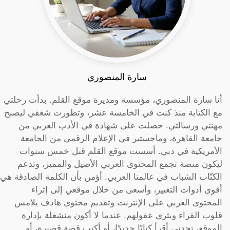
سارة المنصوري
أنا سارة المنصوري، مؤسسة ومديرة موقع القلم. بدأت رحلتي
مع الكتابة منذ كنت في الخامسة عشر، وتطورت شغفي ليصبح
مهنتي ورسالتي. حصلت على شهادة في الأدب العربي من
جامعة القاهرة، وماجستير في الإعلام الرقمي من الجامعة
الأمريكية في دبي. أسست موقع القلم قبل خمس سنوات
ليكون منصة تجمع المحتوى العربي الأصيل والمميز، وتدعم
الكتّاب الشباب في عالمنا العربي. أؤمن بأن الكلمة الصادقة هي
أقوى أدوات التغيير، وأسعى من خلال موقعي إلى إثراء
المحتوى العربي على الإنترنت وتقديم محتوى هادف يلامس
قلوب القراء ويثري عقولهم. عندما لا أكون منشغلة بإدارة
الموقع، تجدني أقرأ كتابًا جديدًا، أو أكتب قصة قصيرة، أو