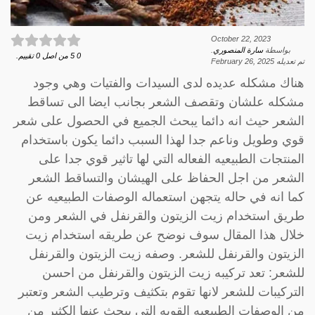
October 22, 2023
بواسطة
سارة المنصوري
.
0
5
من اصل
0
تقييم.
تم تعديله
February 26, 2025
هناك مشكله عديده لدى السيدات والفتيات وهي وجود
مشكله علشان وتقصف الشعر بجانب ايضا الى تساقط
الشعر حيث انه دائما يبحث الجميع في الحصول على شعر
قوي وطويل وناعم جدا لهذا السبب دائما يكون باستخدام
المنتجات الطبيعيه الفعاله التي لها تاثير قوي جدا على
الشعر من اجل الحفاظ على الهيشان والتساقط الشعر
كما انه في حاله يتجهن استعماله الوصفات الطبيعيه عن
طريق استخدام زيت الزيتون والقرنفل في الشعر ومن
خلال هذا المقال سوف نوضح عن طريقه استخدام زيت
الزيتون والقرنفل للشعر. وصفه زيت الزيتون والقرنفل
للشعر: تعد تركيبه زيت الزيتون والقرنفل من احسن
التركيبات للشعر لانها تقوم بتكثيف وترطيب الشعر وتعتبر
من الوصفات الطبيعيه القويه التي يبحث عنها الكثير من