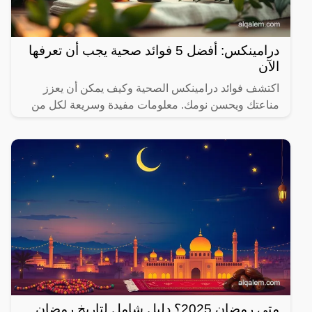
درامينكس: أفضل 5 فوائد صحية يجب أن تعرفها
الآن
اكتشف فوائد درامينكس الصحية وكيف يمكن أن يعزز
مناعتك ويحسن نومك. معلومات مفيدة وسريعة لكل من
يهتم بصحته.
متى رمضان 2025؟ دليل شامل لتاريخ رمضان