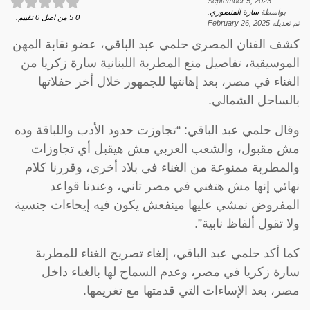
September 5, 2023
بواسطة
سارة المنصوري
.
0
5
من اصل
0
تقييم.
تم تعديله
February 26, 2025
كشف الفنان المصري حلمي عبد الباقي، عضو نقابة المهن
الموسيقية، تفاصيل منع المطربة اللبنانية سارة زكريا من
الغناء في مصر، بعد إهانتها للجمهور خلال أخر حفلاتها
بالساحل الشمالي.
وقال حلمي عبد الباقي: “تجاوزت حدود الأدب واللباقة وده
مش مقبول، والشعب العربي مش هيقبل أي تجاوزات
والمطربة ممنوعة من الغناء في بلاد أخرى، وقررنا كلام
نهائي إنها مش هتغني في مصر تاني، وعندنا قواعد
المفروض نمشي عليها مينفعش يكون فيه إيحاءات جنسية
ولا تقول ألفاظ نابية”.
كما أكد حلمي عبد الباقي، إلغاء تصريح الغناء للمطربة
سارة زكريا في مصر، وعدم السماح لها بالغناء داخل
مصر، بعد الإساءات التي قدمتها مع تغريمها.