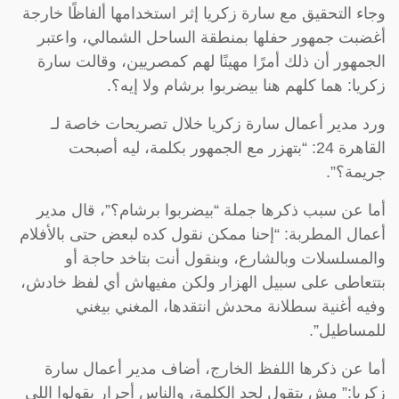
وجاء التحقيق مع سارة زكريا إثر استخدامها ألفاظًا خارجة
أغضبت جمهور حفلها بمنطقة الساحل الشمالي، واعتبر
الجمهور أن ذلك أمرًا مهينًا لهم كمصريين، وقالت سارة
زكريا: هما كلهم هنا بيضربوا برشام ولا إيه؟.
ورد مدير أعمال سارة زكريا خلال تصريحات خاصة لـ
القاهرة 24: “بتهزر مع الجمهور بكلمة، ليه أصبحت
جريمة؟”.
أما عن سبب ذكرها جملة “بيضربوا برشام؟”، قال مدير
أعمال المطربة: “إحنا ممكن نقول كده لبعض حتى بالأفلام
والمسلسلات وبالشارع، وبنقول أنت بتاخد حاجة أو
بتتعاطى على سبيل الهزار ولكن مفيهاش أي لفظ خادش،
وفيه أغنية سطلانة محدش انتقدها، المغني بيغني
للمساطيل”.
أما عن ذكرها اللفظ الخارج، أضاف مدير أعمال سارة
زكريا:” مش بتقول لحد الكلمة، والناس أحرار يقولوا اللي