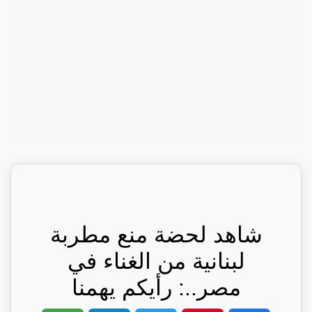
شاهد لحضة منع مطربة
لبنانية من الغناء في
مصر..: رأيكم يهمنا