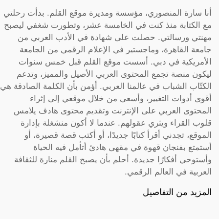
أنا سارة المنصوري، مؤسسة ومديرة موقع القلم. بدأت رحلتي
مع الكتابة منذ كنت في الخامسة عشر، وتطورت شغفي ليصبح
مهنتي ورسالتي. حصلت على شهادة في الأدب العربي من
جامعة القاهرة، وماجستير في الإعلام الرقمي من الجامعة
الأمريكية في دبي. أسست موقع القلم قبل خمس سنوات
ليكون منصة تجمع المحتوى العربي الأصيل والمميز، وتدعم
الكتّاب الشباب في عالمنا العربي. أؤمن بأن الكلمة الصادقة هي
أقوى أدوات التغيير، وأسعى من خلال موقعي إلى إثراء
المحتوى العربي على الإنترنت وتقديم محتوى هادف يلامس
قلوب القراء ويثري عقولهم. عندما لا أكون منشغلة بإدارة
الموقع، تجدني أقرأ كتابًا جديدًا، أو أكتب قصة قصيرة، أو
أستمتع بفنجان قهوة في مقهى هادئ أتأمل فيه الحياة
وأستوحي أفكارًا جديدة. أحلم بأن يصبح القلم منارة للثقافة
العربية في العالم الرقمي.
المزيد من التفاصيل