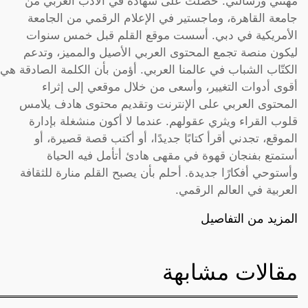
مهنتي ورسالتي. حصلت على شهادة في الأدب العربي من
جامعة القاهرة، وماجستير في الإعلام الرقمي من الجامعة
الأمريكية في دبي. أسست موقع القلم قبل خمس سنوات
ليكون منصة تجمع المحتوى العربي الأصيل والمميز، وتدعم
الكتّاب الشباب في عالمنا العربي. أؤمن بأن الكلمة الصادقة هي
أقوى أدوات التغيير، وأسعى من خلال موقعي إلى إثراء
المحتوى العربي على الإنترنت وتقديم محتوى هادف يلامس
قلوب القراء ويثري عقولهم. عندما لا أكون منشغلة بإدارة
الموقع، تجدني أقرأ كتابًا جديدًا، أو أكتب قصة قصيرة، أو
أستمتع بفنجان قهوة في مقهى هادئ أتأمل فيه الحياة
وأستوحي أفكارًا جديدة. أحلم بأن يصبح القلم منارة للثقافة
العربية في العالم الرقمي.
المزيد من التفاصيل
مقالات مشابهة