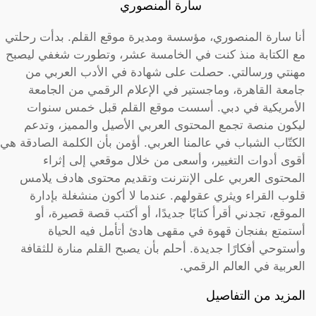
سارة المنصوري
أنا سارة المنصوري، مؤسسة ومديرة موقع القلم. بدأت رحلتي
مع الكتابة منذ كنت في الخامسة عشر، وتطورت شغفي ليصبح
مهنتي ورسالتي. حصلت على شهادة في الأدب العربي من
جامعة القاهرة، وماجستير في الإعلام الرقمي من الجامعة
الأمريكية في دبي. أسست موقع القلم قبل خمس سنوات
ليكون منصة تجمع المحتوى العربي الأصيل والمميز، وتدعم
الكتّاب الشباب في عالمنا العربي. أؤمن بأن الكلمة الصادقة هي
أقوى أدوات التغيير، وأسعى من خلال موقعي إلى إثراء
المحتوى العربي على الإنترنت وتقديم محتوى هادف يلامس
قلوب القراء ويثري عقولهم. عندما لا أكون منشغلة بإدارة
الموقع، تجدني أقرأ كتابًا جديدًا، أو أكتب قصة قصيرة، أو
أستمتع بفنجان قهوة في مقهى هادئ أتأمل فيه الحياة
وأستوحي أفكارًا جديدة. أحلم بأن يصبح القلم منارة للثقافة
العربية في العالم الرقمي.
المزيد من التفاصيل