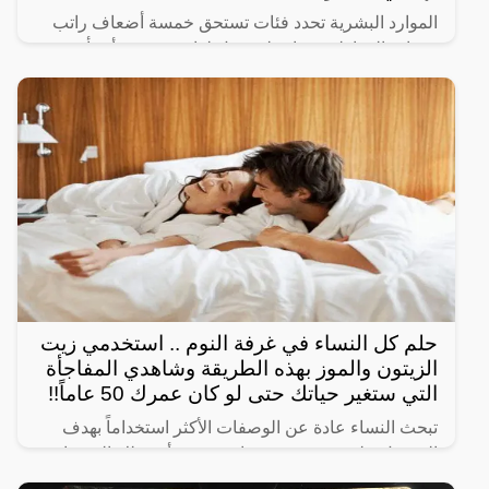
الموارد البشرية تحدد فئات تستحق خمسة أضعاف راتب
حساب المواطن وفئات لن ينزل لها دعم حيث أنشأت
الحكومة السعودية برنامج حساب المواطن لحماية الأسر
السعودية من
حلم كل النساء في غرفة النوم .. استخدمي زيت
الزيتون والموز بهذه الطريقة وشاهدي المفاجأة
التي ستغير حياتك حتى لو كان عمرك 50 عاماً!!
تبحث النساء عادة عن الوصفات الأكثر استخداماً بهدف
الحصول على شعر صحي وناعم، ومن أبرز تلك الوصفات
الخاصة بالبشرة والجسم للحصول على أفضل نتيجة خلال