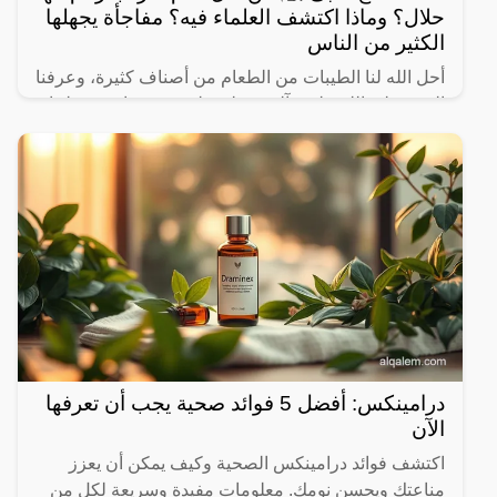
حلال؟ وماذا اكتشف العلماء فيه؟ مفاجأة يجهلها
الكثير من الناس
أحل الله لنا الطيبات من الطعام من أصناف كثيرة، وعرفنا
النبي صلى الله عليه وآله وسـلم على بعض ما حرم علينا،
ولكن يثير البعض من حين لآخر بعض المعلومات الغير
درامينكس: أفضل 5 فوائد صحية يجب أن تعرفها
الآن
اكتشف فوائد درامينكس الصحية وكيف يمكن أن يعزز
مناعتك ويحسن نومك. معلومات مفيدة وسريعة لكل من