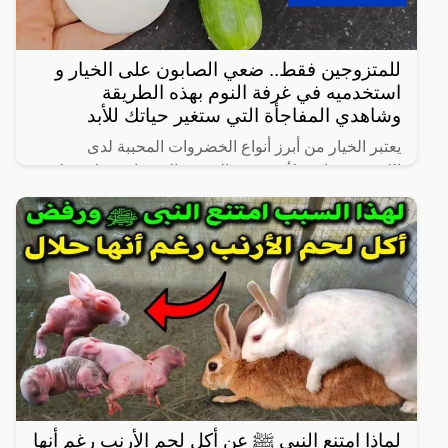
للمتزوجين فقط.. ضعي الصابون على الخيار و
استخدميه في غرفة النوم بهذه الطريقة
وشاهدي المفاجأة التي ستغير حياتك للأبد
يعتبر الخيار من أبرز أنواع الخضروات المحببة لدى
الكثيرين، خاصة لأنه شبه خالي من السعرات وطعمه لذيذ
ومنعش، وله فوائد كثيرة لأنه غني بالفيتامينات والمعادن،
كما
لماذا امتنع النبى ﷺ عن أكل لحم الأرنب رغم أنها