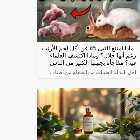
لماذا امتنع النبى ﷺ عن أكل لحم الأرنب
رغم أنها حلال؟ وماذا اكتشف العلماء
فيه؟ مفاجأة يجهلها الكثير من الناس
أحل الله لنا الطيبات من الطعام من أصناف
كثيرة، وعرفنا النبي صلى الله عليه وآله وسـلم
على بعض ما حرم علينا، ولكن يثير البعض من
حين لآخر بعض المعلومات الغير