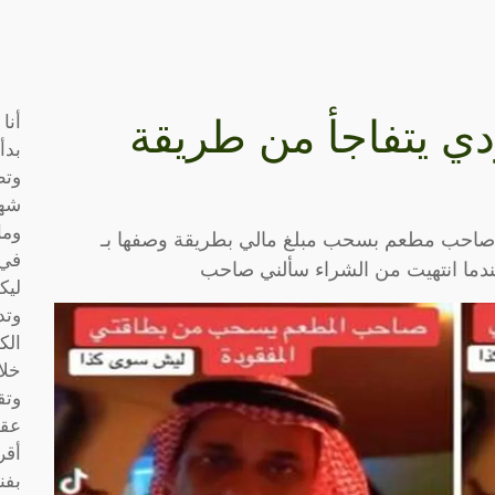
أنا
دي يتفاجأ من طريقة
بدأ
وتط
شها
وما
م صاحب مطعم بسحب مبلغ مالي بطريقة وصفها بـ
في 
ندما انتهيت من الشراء سألني صاحب
ليك
وتد
الك
خلا
وتق
عقو
أقر
بفن