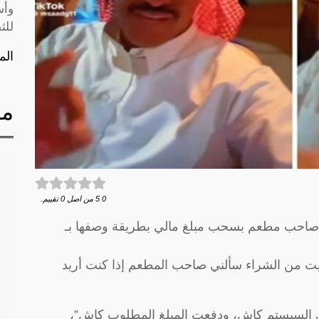
وأس
للث
الم
مق
0
5
من اصل
0
تقييم.
م صاحب مطعم بسحب مبلغ مالي بطريقة وصفها بـ
يت من الشراء سألني صاحب المطعم إذا كنت أريد
في السيستم كاش، ودفعت المبلغ المطلوب كاش”،