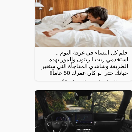
حلم كل النساء في غرفة النوم ..
استخدمي زيت الزيتون والموز بهذه
الطريقة وشاهدي المفاجأة التي ستغير
حياتك حتى لو كان عمرك 50 عاماً!!
تبحث النساء عادة عن الوصفات الأكثر
استخداماً بهدف الحصول على شعر صحي
وناعم، ومن أبرز تلك الوصفات الخاصة بالبشرة
والجسم للحصول على أفضل نتيجة خلال فترة
قصيرة،