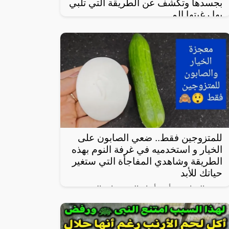
بجسدها وتكشف عن الطريقة التي تلبي
بها رغبتها الم
في واحدة من نوادر النساء العربيات اللاتي
يعشن شهوة مفرطة في الرغبة بالعلاقة
الجنسية، سواءً ضمن علاقة زوجية مشروعة أو
علاقة محرمة مع الرجال، ففي هذا المقال
للمتزوجين فقط.. ضعي الصابون على
الخيار و استخدميه في غرفة النوم بهذه
الطريقة وشاهدي المفاجأة التي ستغير
حياتك للأبد
يعتبر الخيار من أبرز أنواع الخضروات المحببة
لدى الكثيرين، خاصة لأنه شبه خالي من
السعرات وطعمه لذيذ ومنعش، وله فوائد كثيرة
لأنه غني بالفيتامينات والمعادن، كما