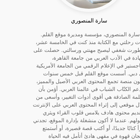
سارة المنصوري
 سارة المنصوري، مؤسسة ومديرة موقع القلم.
ت رحلتي مع الكتابة منذ كنت في الخامسة عشر،
ورت شغفي ليصبح مهنتي ورسالتي. حصلت على
دة في الأدب العربي من جامعة القاهرة،
جستير في الإعلام الرقمي من الجامعة الأمريكية
دبي. أسست موقع القلم قبل خمس سنوات
ون منصة تجمع المحتوى العربي الأصيل والمميز،
عم الكتّاب الشباب في عالمنا العربي. أؤمن بأن
لمة الصادقة هي أقوى أدوات التغيير، وأسعى من
ل موقعي إلى إثراء المحتوى العربي على الإنترنت
ديم محتوى هادف يلامس قلوب القراء ويثري
لهم. عندما لا أكون منشغلة بإدارة الموقع، تجدني
أ كتابًا جديدًا، أو أكتب قصة قصيرة، أو أستمتع
جان قهوة في مقهى هادئ أتأمل فيه الحياة