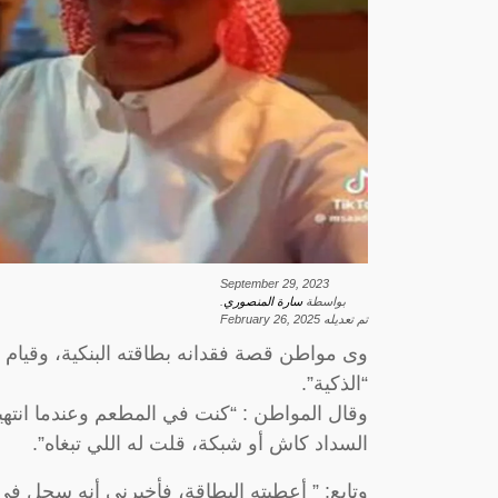
September 29, 2023
بواسطة
سارة المنصوري
.
تم تعديله
February 26, 2025
وى مواطن قصة فقدانه بطاقته البنكية، وقيا
“الذكية”.
وقال المواطن : “كنت في المطعم وعندما انته
السداد كاش أو شبكة، قلت له اللي تبغاه”.
وتابع: ” أعطيته البطاقة، فأخبرني أنه سجل 