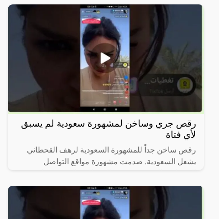
شكلها
رقص جري وساخن لمشهورة سعودية لم يسبق
لأي فتاة
رقص ساخن جداً للمشهورة السعودية لرهف القحطاني
يشعل السعودية, صدمت مشهورة مواقع التواصل
الاجتماعي السعودية، رهف القحطاني، الجمهور بطريقة
رقصها والميكاج الذي