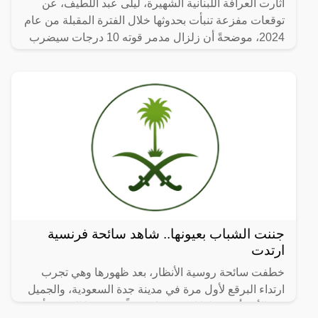
اثارت العرافة اللبنانية الشهيرة، ليلى عبد اللطيف، عن
توقعات مفزعة تنبأت بحدوثها خلال الفترة المقبلة من عام
2024، موضحةً أن زلزال مدمر قوته 10 درجات سيضرب
إحدى
جننت الشباب بعيونها.. شاهد سائحة فرنسية
ارتدت
خطفت سائحة روسية الأنظار، بعد ظهورها وهي تجرب
ارتداء البرقع لأول مرة في مدينة جدة السعودية، والجميل
في الأمر أن شكلها اصبح جذاب جداً، ووصفها البعض بأن