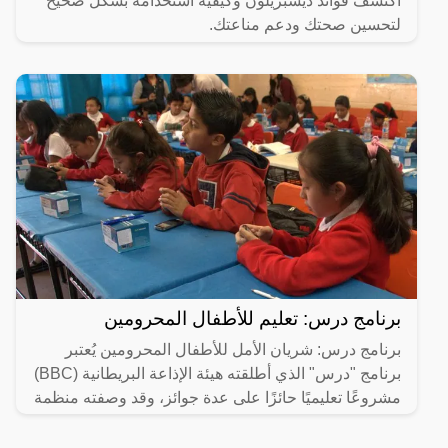
اكتشف فوائد ديسبريلون وكيفية استخدامه بشكل صحيح
لتحسين صحتك ودعم مناعتك.
برنامج درس: تعليم للأطفال المحرومين
برنامج درس: شريان الأمل للأطفال المحرومين يُعتبر
برنامج "درس" الذي أطلقته هيئة الإذاعة البريطانية (BBC)
مشروعًا تعليميًا حائزًا على عدة جوائز، وقد وصفته منظمة