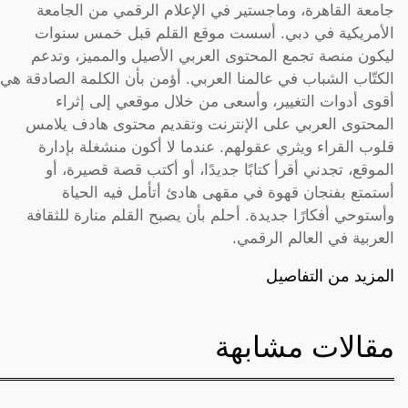
جامعة القاهرة، وماجستير في الإعلام الرقمي من الجامعة
الأمريكية في دبي. أسست موقع القلم قبل خمس سنوات
ليكون منصة تجمع المحتوى العربي الأصيل والمميز، وتدعم
الكتّاب الشباب في عالمنا العربي. أؤمن بأن الكلمة الصادقة هي
أقوى أدوات التغيير، وأسعى من خلال موقعي إلى إثراء
المحتوى العربي على الإنترنت وتقديم محتوى هادف يلامس
قلوب القراء ويثري عقولهم. عندما لا أكون منشغلة بإدارة
الموقع، تجدني أقرأ كتابًا جديدًا، أو أكتب قصة قصيرة، أو
أستمتع بفنجان قهوة في مقهى هادئ أتأمل فيه الحياة
وأستوحي أفكارًا جديدة. أحلم بأن يصبح القلم منارة للثقافة
العربية في العالم الرقمي.
المزيد من التفاصيل
مقالات مشابهة