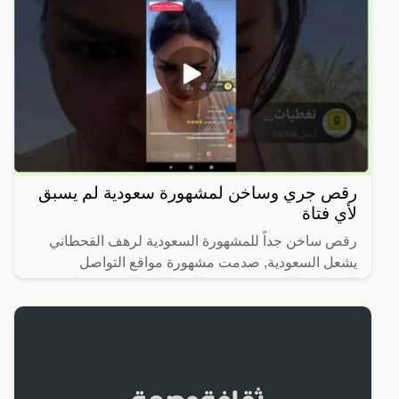
رقص جري وساخن لمشهورة سعودية لم يسبق
لأي فتاة
رقص ساخن جداً للمشهورة السعودية لرهف القحطاني
يشعل السعودية, صدمت مشهورة مواقع التواصل
الاجتماعي السعودية، رهف القحطاني، الجمهور بطريقة
رقصها والميكاج الذي