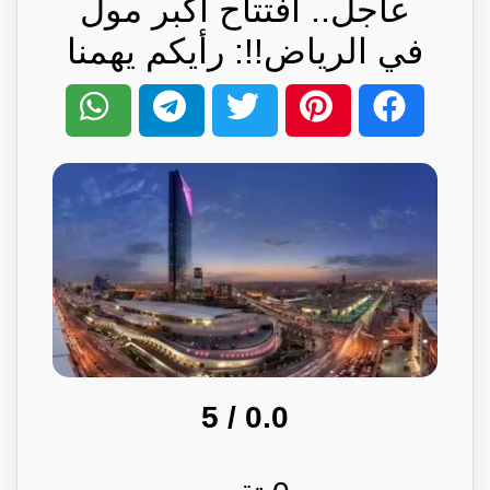
عاجل.. افتتاح أكبر مول
في الرياض!!: رأيكم يهمنا
/ 5
0.0