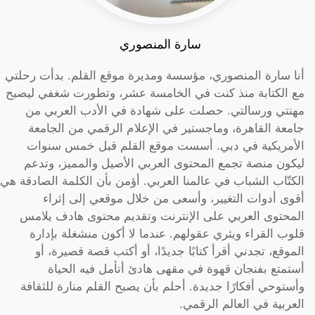
سارة المنصوري
أنا سارة المنصوري، مؤسسة ومديرة موقع القلم. بدأت رحلتي
مع الكتابة منذ كنت في الخامسة عشر، وتطورت شغفي ليصبح
مهنتي ورسالتي. حصلت على شهادة في الأدب العربي من
جامعة القاهرة، وماجستير في الإعلام الرقمي من الجامعة
الأمريكية في دبي. أسست موقع القلم قبل خمس سنوات
ليكون منصة تجمع المحتوى العربي الأصيل والمميز، وتدعم
الكتّاب الشباب في عالمنا العربي. أؤمن بأن الكلمة الصادقة هي
أقوى أدوات التغيير، وأسعى من خلال موقعي إلى إثراء
المحتوى العربي على الإنترنت وتقديم محتوى هادف يلامس
قلوب القراء ويثري عقولهم. عندما لا أكون منشغلة بإدارة
الموقع، تجدني أقرأ كتابًا جديدًا، أو أكتب قصة قصيرة، أو
أستمتع بفنجان قهوة في مقهى هادئ أتأمل فيه الحياة
وأستوحي أفكارًا جديدة. أحلم بأن يصبح القلم منارة للثقافة
العربية في العالم الرقمي.