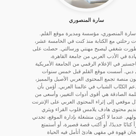
سارة المنصوري
 سارة المنصوري، مؤسسة ومديرة موقع القلم.
ت رحلتي مع الكتابة منذ كنت في الخامسة عشر،
ورت شغفي ليصبح مهنتي ورسالتي. حصلت على
دة في الأدب العربي من جامعة القاهرة،
جستير في الإعلام الرقمي من الجامعة الأمريكية
دبي. أسست موقع القلم قبل خمس سنوات
ون منصة تجمع المحتوى العربي الأصيل والمميز،
عم الكتّاب الشباب في عالمنا العربي. أؤمن بأن
لمة الصادقة هي أقوى أدوات التغيير، وأسعى من
ل موقعي إلى إثراء المحتوى العربي على الإنترنت
ديم محتوى هادف يلامس قلوب القراء ويثري
لهم. عندما لا أكون منشغلة بإدارة الموقع، تجدني
أ كتابًا جديدًا، أو أكتب قصة قصيرة، أو أستمتع
جان قهوة في مقهى هادئ أتأمل فيه الحياة