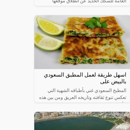
العامة للسكك الحديد عن انطلاق موقعها
الإلكتروني والذي من خلاله سيستطيع
الأشخاص حجز القطارات ومعرفة المواعيد
المختلفة لها،
اسهل طريقة لعمل المطبق السعودي
بالبيض على
المطبخ السعودي غني بأطباقه الشهية التي
تعكس تنوع ثقافته وتاريخه العريق ومن بين هذه
الأطباق اللذيذة المطبق، وهو عبارة عن عجينة
رقيقة محشوة بالبيض واللحم المفروم