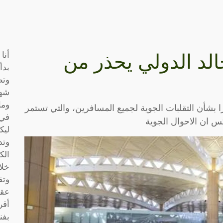
أنا
لد الدولي يحذر من
بدأ
وتط
شها
وما
 بشأن التقلبات الجوية لجميع المسافرين، والتي تستمر
في 
س ان الاحوال الجوية
ليك
وتد
الك
خلا
وتق
عقو
أقر
بفن