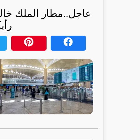
عاجل..مطار الملك خالد
رأي