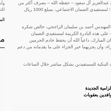
 عبدالعزيز آل سعود – حفظه الله – بصرف أكثر من
وأس
ثلاثة مليارات ريال معونة شهر رمضان المبارك؛ لمستفيدي الضمان الاجتماعي، بمبلغ 1000 ريال
للث
الم
عية المهندس أحمد بن سليمان الراجحي، خالص شكره
– على هذه البادرة الكريمة لمستفيدي الضمان
مق
المبارك، داعياً الله أن يحفظ خادم الحرمين
، وأن يجزيهما خير الجزاء على ما يقدمانه من دعم
ات البنكية للمستفيدين بشكل مباشر خلال الساعات
لزامية الجديدة
وافدين بعقوبات