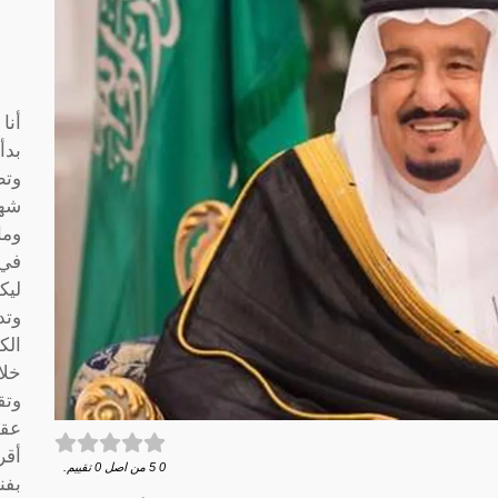
أنا
بدأ
وتط
شها
وما
في 
ليك
وتد
الك
خلا
وتق
عقو
أقر
0
5
من اصل
0
تقييم.
بفن