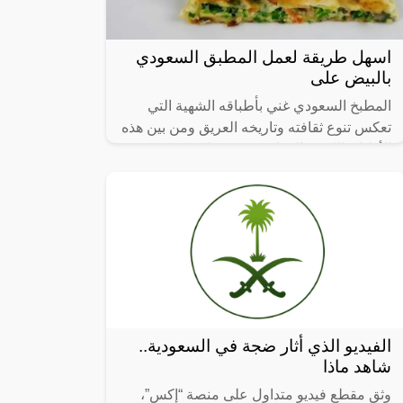
اسهل طريقة لعمل المطبق السعودي
بالبيض على
المطبخ السعودي غني بأطباقه الشهية التي
تعكس تنوع ثقافته وتاريخه العريق ومن بين هذه
الأطباق اللذيذة المطبق، وهو عبارة عن عجينة
رقيقة محشوة بالبيض واللحم المفروم
الفيديو الذي أثار ضجة في السعودية..
شاهد ماذا
وثق مقطع فيديو متداول على منصة “إكس”،