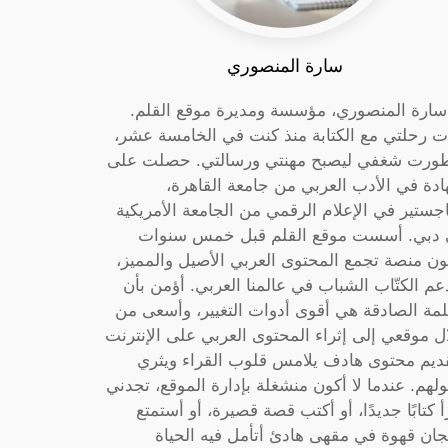
سارة المنصوري
 سارة المنصوري، مؤسسة ومديرة موقع القلم.
ت رحلتي مع الكتابة منذ كنت في الخامسة عشر،
ورت شغفي ليصبح مهنتي ورسالتي. حصلت على
دة في الأدب العربي من جامعة القاهرة،
جستير في الإعلام الرقمي من الجامعة الأمريكية
دبي. أسست موقع القلم قبل خمس سنوات
ون منصة تجمع المحتوى العربي الأصيل والمميز،
عم الكتّاب الشباب في عالمنا العربي. أؤمن بأن
لمة الصادقة هي أقوى أدوات التغيير، وأسعى من
ل موقعي إلى إثراء المحتوى العربي على الإنترنت
ديم محتوى هادف يلامس قلوب القراء ويثري
لهم. عندما لا أكون منشغلة بإدارة الموقع، تجدني
أ كتابًا جديدًا، أو أكتب قصة قصيرة، أو أستمتع
جان قهوة في مقهى هادئ أتأمل فيه الحياة