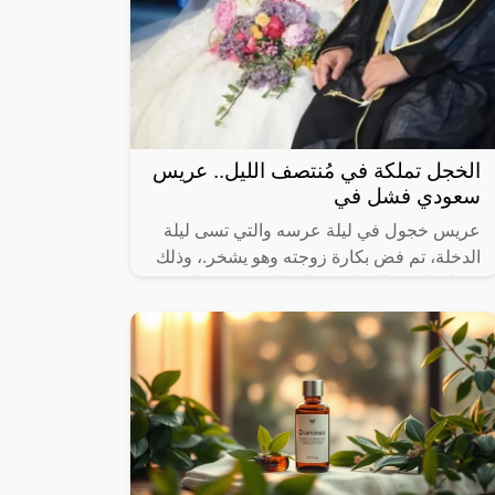
الخجل تملكة في مُنتصف الليل.. عريس
سعودي فشل في
عريس خجول في ليلة عرسه والتي تسى ليلة
الدخلة، تم فض بكارة زوجته وهو يشخر.، وذلك
بعد ان انفض المولد يوم الزفاف، وذهب الجميع
إلى منازلهم بقي العريس المحتاس وحيدا