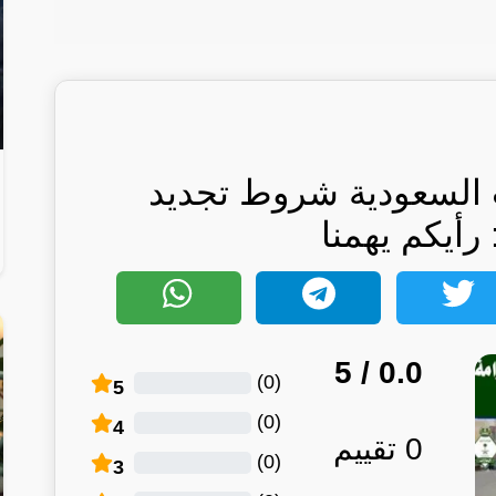
ت السعودية شروط تجديد
 رأيكم يهمنا
/ 5
0.0
)
0
(
5
)
0
(
4
0
تقييم
)
0
(
3