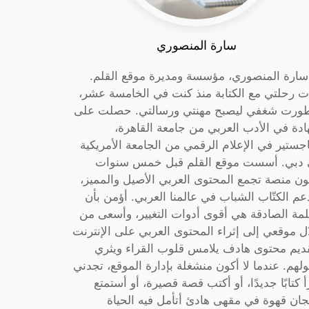
سارة المنصوري
 سارة المنصوري، مؤسسة ومديرة موقع القلم.
ت رحلتي مع الكتابة منذ كنت في الخامسة عشر،
ورت شغفي ليصبح مهنتي ورسالتي. حصلت على
دة في الأدب العربي من جامعة القاهرة،
جستير في الإعلام الرقمي من الجامعة الأمريكية
دبي. أسست موقع القلم قبل خمس سنوات
ون منصة تجمع المحتوى العربي الأصيل والمميز،
عم الكتّاب الشباب في عالمنا العربي. أؤمن بأن
لمة الصادقة هي أقوى أدوات التغيير، وأسعى من
ل موقعي إلى إثراء المحتوى العربي على الإنترنت
ديم محتوى هادف يلامس قلوب القراء ويثري
لهم. عندما لا أكون منشغلة بإدارة الموقع، تجدني
أ كتابًا جديدًا، أو أكتب قصة قصيرة، أو أستمتع
جان قهوة في مقهى هادئ أتأمل فيه الحياة