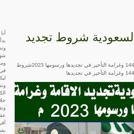
أنا
السعودية شروط تجديد
بدأ
وتط
شها
وما
تجديد رخصة الإقامة في السعودية للمقيمين 1444 وغرامة التأخير في تجديدها ورسومها 2023شروط
في 
ليك
وتد
الك
خلا
وتق
عقو
أقر
بفن