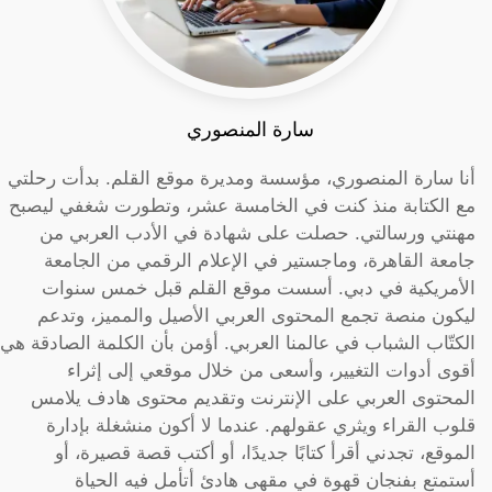
سارة المنصوري
أنا سارة المنصوري، مؤسسة ومديرة موقع القلم. بدأت رحلتي
مع الكتابة منذ كنت في الخامسة عشر، وتطورت شغفي ليصبح
مهنتي ورسالتي. حصلت على شهادة في الأدب العربي من
جامعة القاهرة، وماجستير في الإعلام الرقمي من الجامعة
الأمريكية في دبي. أسست موقع القلم قبل خمس سنوات
ليكون منصة تجمع المحتوى العربي الأصيل والمميز، وتدعم
الكتّاب الشباب في عالمنا العربي. أؤمن بأن الكلمة الصادقة هي
أقوى أدوات التغيير، وأسعى من خلال موقعي إلى إثراء
المحتوى العربي على الإنترنت وتقديم محتوى هادف يلامس
قلوب القراء ويثري عقولهم. عندما لا أكون منشغلة بإدارة
الموقع، تجدني أقرأ كتابًا جديدًا، أو أكتب قصة قصيرة، أو
أستمتع بفنجان قهوة في مقهى هادئ أتأمل فيه الحياة