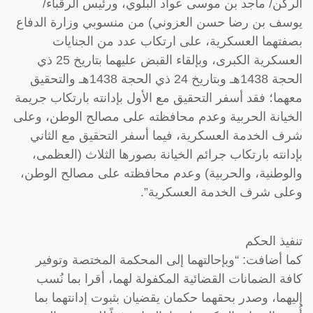
الركن/ ماجد بن موسى عواد البلوي، ورئيس الرقباء/
يوسف بن رضا حسن العزوني) من منسوبي وزارة الدفاع
بصفتهما العسكرية، على ارتكاب عدد من الجنايات
العسكرية الكبرى، وبإلقاء القبض عليهما بتاريخ 25 ذي
الحجة 1438هـ وبتاريخ 24 ذي الحجة 1438هـ والتحقيق
معهما؛ فقد أسفر التحقيق مع الأول بإدانته بارتكاب جريمة
الخيانة الحربية وعدم محافظته على مصالح الوطن، وعلى
شرف الخدمة العسكرية، فيما أسفر التحقيق مع الثاني
بإدانته بارتكاب جرائم الخيانة بصورها الثلاث (العظمى،
والوطنية، والحربية) وعدم محافظته على مصالح الوطن،
وعلى شرف الخدمة العسكرية”.
تنفيذ الحكم
كما أضافت: “وبإحالتهما إلى المحكمة المختصة وتوفير
كافة الضمانات القضائية المكفولة لهما، أقرا بما نُسب
إليهما، وصدر بحقهما حكمان يقضيان بثبوت إدانتهما بما