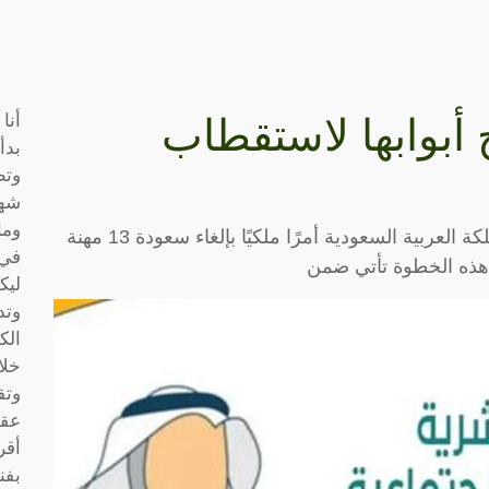
أنا
 أبوابها لاستقطاب
بدأ
وتط
شها
وما
في قرار مفاجئ وملفت للأنظار، أصدرت المملكة العربية السعودية أمرًا ملكيًا بإلغاء سعودة 13 مهنة
في 
 هذه الخطوة تأتي ضمن
ليك
وتد
الك
خلا
وتق
عقو
أقر
بفن