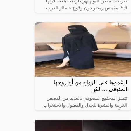
تعرضت مصر، اليوم لهزة أرضية بلغت قوتها
5,6 بمقياس ريختر دون وقوع خسائر.العرب
والعالم على عمق 12 كلم.. زلزال بقوة 5.7
يضرب وسط تركياوأعلن الدكتور جاد القاضي
ارغموها على الزواج من أخ زوجها
المتوفي … لكن
تتميز المجتمع السعودي بالعديد من القصص
الغريبة والمثيرة للجدل والفضول والاستغراب
في آن واحد، وفي هذا المقال سنستعرض قصة
جديدة تم تداولها بشكل كبير على مواقع