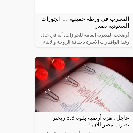
المغترب في ورطة حقيقية … الجوزات
السعودية تصدر
أوضحت المديرية العامة للجوازات، أنه في حال
رغبة الوافد رب الأسرة بإضافة الزوجة والأبناء
القصّرعلى رخصة إقامته، فإن الإجراءات
تشترط حصول الزوجة المغايرة لديانته
عاجل : هزة أرضية بقوة 5,6 ريختر
تضرب مصر الان !