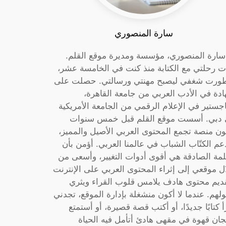
سارة المنصوري
 سارة المنصوري، مؤسسة ومديرة موقع القلم.
ت رحلتي مع الكتابة منذ كنت في الخامسة عشر،
ورت شغفي ليصبح مهنتي ورسالتي. حصلت على
دة في الأدب العربي من جامعة القاهرة،
جستير في الإعلام الرقمي من الجامعة الأمريكية
دبي. أسست موقع القلم قبل خمس سنوات
ون منصة تجمع المحتوى العربي الأصيل والمميز،
عم الكتّاب الشباب في عالمنا العربي. أؤمن بأن
لمة الصادقة هي أقوى أدوات التغيير، وأسعى من
ل موقعي إلى إثراء المحتوى العربي على الإنترنت
ديم محتوى هادف يلامس قلوب القراء ويثري
لهم. عندما لا أكون منشغلة بإدارة الموقع، تجدني
أ كتابًا جديدًا، أو أكتب قصة قصيرة، أو أستمتع
جان قهوة في مقهى هادئ أتأمل فيه الحياة