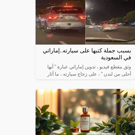
بسبب جملة كتبها على سيارته..إماراتي
في السعودية
وثق مقطع فيديو ، تدوين إماراتي عبارة ” أبها
أحلى من لندن ” ، على زجاج سيارته ، ما أثار
إعجاب المتابعين بمواقع التواصل .وانتشر
الفيديو عبر مواقع التواصل ، حيث