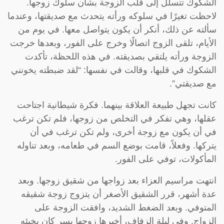
الشكوك تتسلل إلى قلب الزوجة بشأن سلوك زوجها.
لاحظت تغيرًا في سلوكه ورأته يتحدث مع صديقتها، وعندما
سألته عن ذلك، أنكر أن يكون يتواصل معها. في يوم من
الأيام، تلقى الزوج اتصالًا وخرج على الفور، وبعدها خرجت
الزوجة ورأته يلتقي بصديقته. في هذه اللحظة، تأكدت
الشكوك في قلبها، وقالت في نفسها: “لقد ضبطته يخونني
مع صديقتي”.
كانت تجهل طبيعة العلاقة بينهما. فكرة شيطانية اجتاحت
عقلها، وهي تفكر في التخلص من زوجها، فلم تكن ترغب
في أن يكون مع زوجة أخرى، ولم تكن ترغب في أن
يتركها. وفعلاً، قامت بوضع السم في طعامه، وبعد تناوله
المأكولات، توفي على الفور.
انتهت مراسيم العزاء بعد زواجها من شقيق زوجها. وبعد
عدة أشهر، قرر الشقيق الأصغر أن يتزوج زوجة شقيقه
المتوفي. وبعد الضغط الشديد، وافقت الزوجة على
الزواج. وفي ليلة الزفاف، أخبرها زوجها بسر كان يخبئه