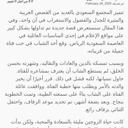
0
5
من اصل
0
تقييم.
تم تعديله
February 26, 2025
تتميز المجتمع السعودي بالعديد من القصص الغريبة
والمثيرة للجدل والفضول والاستغراب في آن واحد، وفي
هذا المقال سنستعرض قصة جديدة تم تداولها بشكل كبير
على مواقع الإعلام.في إحدى المناسبات العائلية في
العاصمة السعودية الرياض، وقع أحد الشباب في حب فتاة
جميلة من قريباته.
وبسبب تمسكه بالدين والعادات والتقاليد، وشهرته بحسن
الخلق، لم يستطع الشاب أن يعترف بمشاعره للفتاة.
حاول نسيانها، لكنه فشل في ذلك. قرر أخيرًا أن يخبر
والدته بالأمر ويطلب منها خطبة الفتاة. ووافقت عائلة
الفتاة على الشاب بناءً على سمعته الطيبة، وتمت الخطوبة
بنجاح. وبعد بضعة أشهر، تم تحديد موعد الزفاف، واحتفل
الثنائي بزفاف رائع.
كانت حياة الزوجين مليئة بالسعادة والمحبة، ولكن بدأت