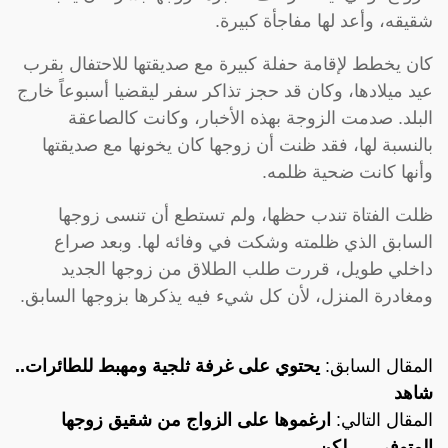
شقيقه، وأعد لها مفاجأة كبيرة.
كان يخطط لإقامة حفلة كبيرة مع صديقتها للاحتفال بقرب
عيد ميلادها، وكان قد حجز تذاكر سفر ليقضيا أسبوعاً خارج
البلد. صدمت الزوجة بهذه الأخبار، وكانت كالصاعقة
بالنسبة لها، فقد ظنت أن زوجها كان يخونها مع صديقتها
وأنها كانت ضحية ظلمه.
ظلت الفتاة تندب حظها، ولم تستطع أن تنسى زوجها
السابق الذي ظلمته وشكت في وفائه لها. وبعد صراع
داخلي طويل، قررت طلب الطلاق من زوجها الجديد
ومغادرة المنزل، لأن كل شيء فيه يذكرها بزوجها السابق.
المقال السابق:
يحتوي على غرفة ثلجية ومهبط للطائرات..
شاهد
المقال التالي:
ارغموها على الزواج من شقيق زوجها
المتوفي … لكن