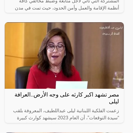
المشتركة التي تأتي لاجل متابعة وضبط مخالفي كافة
أنظمة الإقامة والعمل وأمن الحدود، حيث تمت في مدن
المملكة اجمع، وذلك
مصر تشهد اكبر كارثه على وجه الأرض..العرافة
ليلى
زعمت الفلكية اللبنانية ليلى عبداللطيف، المعروفة بلقب
“سيدة التوقعات”، أن العام 2023 سيشهد كوارث كبيرة
على امستوى العالمي وسيكون عامًا “دمويًا” بشكل عام.