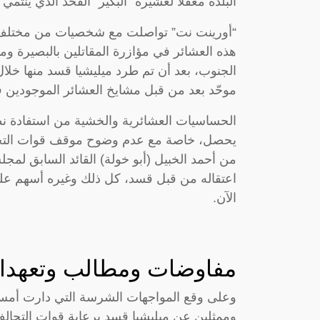
البلدة معقلاً لعشيرة “البكيّر” الفخذ الذي ينتمي
“أورينت نت” تواصلت مع شخصيات من مختلف ع
هذه العشائر في مؤازرة المقاتلين بالبصيرة وم
الجنوب، بعد أن تم طرد ميليشيا قسد منها خلال
موحّد بعد من قبل مشايخ العشائر الموجودين
الحساسيات العشائرية والخشية من استفادة نظ
يحصل، خاصة مع عدم وضوح موقف قوات التحال
من أحمد الخبيل (أبو خولة) القائد السابق لمج
اعتقاله من قبل قسد، كل ذلك وغيره أسهم عل
الآن.
مفاوضات ومطالب وتعهدا
وعلى وقع المواجهات الشرسة التي دارت أمس
وممثلين عن ميليشيا قسد برعاية قوات التحالف