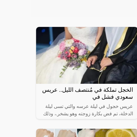
الخجل تملكة في مُنتصف الليل.. عريس
سعودي فشل في
عريس خجول في ليلة عرسه والتي تسى ليلة
الدخلة، تم فض بكارة زوجته وهو يشخر.، وذلك
بعد ان انفض المولد يوم الزفاف، وذهب الجميع
إلى منازلهم بقي العريس المحتاس وحيدا