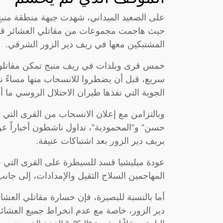
على الصعيد الميداني، شهدت جبهة منطقة منبج
حيث هاجمت مجموعات من مقاتلي العشائر قر
المشتبكين معها في ريف دير الزور الشرقي.
خمس قرى وبلدات في ريف منبج تمكن مقاتلو 
سريع، قبل أن يضطروا للانسحاب منها مساءً ن
الجوية التي نفذها طيران الاحتلال الروسي ما 
وبالتزامن مع إعلان الانسحاب من القرى التي
حسن” و”المحمودية”، تداول ناشطون أخباراً ع
بريف دير الزور بعد اشتباكات عنيفة.
عودة ميليشيا قسد للسيطرة على القرى التي خ
المهاجمين السلاح الثقيل والإمدادات، إلى جان
أما بالنسبة للبصيرة، فإن خسارة مقاتلي العشا
دير الزور، خاصة مع عدم انخراط جميع العشائر