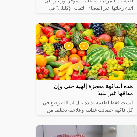
اكتشفت المركبة الفضائية “سولار أوربيتر” في
أثناء رحلتها عبر الفضاء “الثقب الإكليلي” في
الغلاف الجوي الخارجي للشمس قرب قطبها
الجنوبي، حيث تنخفض درجات الحرارة.
هذه الفاكهة معجزة إلهية حتى وإن
مذاقها غير لذيذ
ليست فقط اطعمة لذيذة ، بل ان الله وضع في
كل فاكهة خصائث غذائية وعلاجية تختلف من
فاكهة الى اخرى .