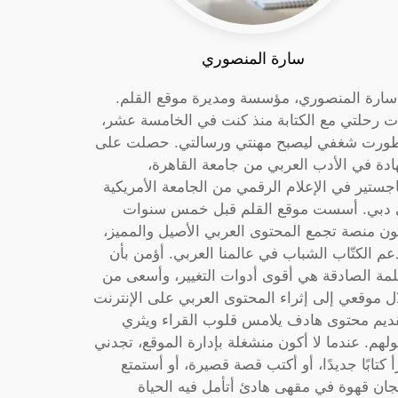
سارة المنصوري
 سارة المنصوري، مؤسسة ومديرة موقع القلم.
ت رحلتي مع الكتابة منذ كنت في الخامسة عشر،
ورت شغفي ليصبح مهنتي ورسالتي. حصلت على
دة في الأدب العربي من جامعة القاهرة،
جستير في الإعلام الرقمي من الجامعة الأمريكية
دبي. أسست موقع القلم قبل خمس سنوات
ون منصة تجمع المحتوى العربي الأصيل والمميز،
عم الكتّاب الشباب في عالمنا العربي. أؤمن بأن
لمة الصادقة هي أقوى أدوات التغيير، وأسعى من
ل موقعي إلى إثراء المحتوى العربي على الإنترنت
ديم محتوى هادف يلامس قلوب القراء ويثري
لهم. عندما لا أكون منشغلة بإدارة الموقع، تجدني
أ كتابًا جديدًا، أو أكتب قصة قصيرة، أو أستمتع
جان قهوة في مقهى هادئ أتأمل فيه الحياة