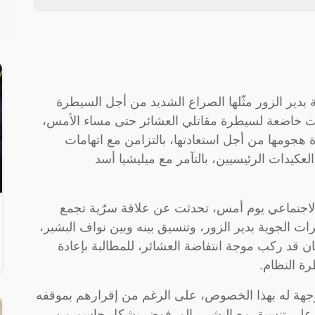
 بدير الزور مثّلها الصراع الشديد من أجل السيطرة
انت خاضعة لسيطرة مقاتلي العشائر حتى مساء الأمس،
 هجومها من أجل استعادتها، بالتزامن مع اتهامات
لعكيدات الرئيسيين، بالتآمر مع ميليشيا أسد
لاجتماعي يوم أمس، تحدثت عن علاقة سرّية تجمع
ت الجوية بدير الزور، وتنسيق بينه وبين نواف البشير،
كان قد ركب موجة انتفاضة العشائر، للمطالبة بإعادة
ة النظام.
موجهة له بهذا الخصوص، على الرغم من إقرارهم بموقفه
كون على تنسيق مع البشير، المرفوض بشكل حاسم من