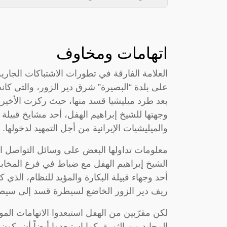
اتهامات ومخاوف
العلامة الفارقة في تطورات الاشتباكات الجارية
على بلدة “البصيرة” شرق دير الزور، والتي ك
بعد طرد ميليشيا قسد منها، حيث ركزت الأخيرة
وجهتها للشيخ إبراهيم الهفل، أحد مشايخ قبيلة ا
والميليشيات الإيرانية من أجل التمهيد لدخولها.
معلومات تداولها البعض على وسائل التواصل ا
الشيخ إبراهيم الهفل مع ضباط في فرع المخابرا
أحد وجهاء قبيلة البكارة والمؤيد للنظام، الذي 
ريف دير الزور الخاضع لسيطرة قسد إلى سيطر
لكن مقرّبين من الهفل استبعدوا الاتهامات ال
المحايد من الثورة، كما استبعدوا أيضاً أن ي