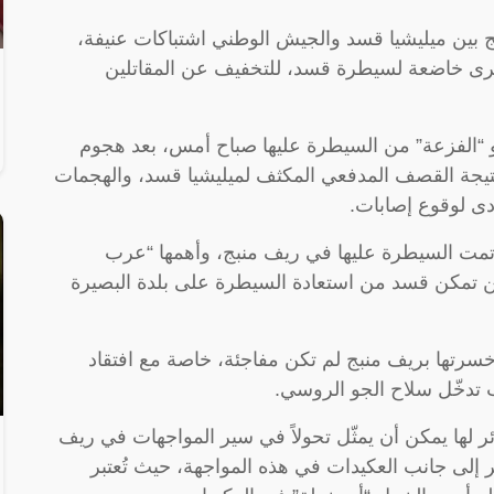
 بين ميليشيا قسد والجيش الوطني اشتباكات عنيفة،
ى خاضعة لسيطرة قسد، للتخفيف عن المقاتلين
“الفزعة” من السيطرة عليها صباح أمس، بعد هجوم
تيجة القصف المدفعي المكثف لميليشيا قسد، والهجمات
أدى لوقوع إصابات.
 تمت السيطرة عليها في ريف منبج، وأهمها “عرب
ن تمكن قسد من استعادة السيطرة على بلدة البصيرة
سرتها بريف منبج لم تكن مفاجئة، خاصة مع افتقاد
ب تدخّل سلاح الجو الروسي.
ئر لها يمكن أن يمثّل تحولاً في سير المواجهات في ريف
 إلى جانب العكيدات في هذه المواجهة، حيث تُعتبر