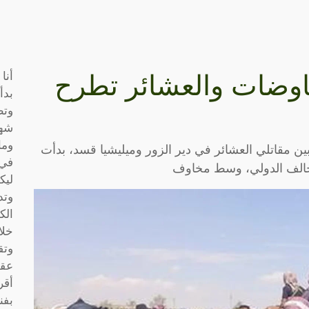
أنا
اوضات والعشائر تطرح
بدأ
وتط
شها
وما
بين مقاتلي العشائر في دير الزور وميليشيا قسد، بدأت
في 
تحالف الدولي، وسط مخاوف
ليك
وتد
الك
خلا
وتق
عقو
أقر
بفن