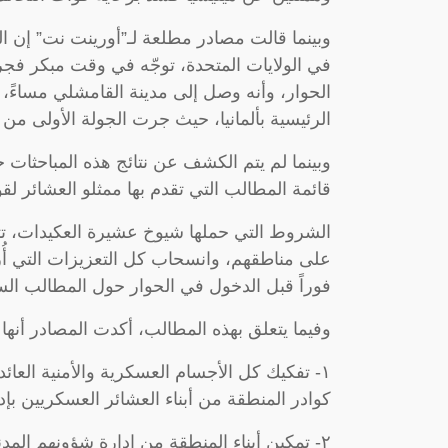
وبينما قالت مصادر مطلعة لـ”أورينت نت” إن ا
في الولايات المتحدة، توجّه في وقت مبكر 
الحوار، وأنه وصل إلى مدينة القامشلي مساءً
الرئيسية بألمانيا، حيث جرت الجولة الأولى من
وبينما لم يتم الكشف عن نتائج هذه المباحثات
قائمة المطالب التي تقدم بها ممثلو العشائر لق
الشروط التي حملها شيوخ عشيرة العكيدات، ت
على مناطقهم، وانسحاب كل التعزيزات التي أُر
فوراً قبل الدخول في الحوار حول المطالب الس
وفيما يتعلق بهذه المطالب، أكدت المصادر أنها
١- تفكيك كل الأجسام العسكرية والأمنية العا
كوادر المنطقة من أبناء العشائر العسكريين بإدا
٢- تمكين أبناء المنطقة من إدارة شؤونهم الم