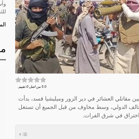
وأس
للث
الم
مق
0
5
من اصل
0
تقييم.
بين مقاتلي العشائر في دير الزور وميليشيا قسد، بدأت
حالف الدولي، وسط مخاوف من قبل الجميع أن تستغل
اختراق في شرق الفرات.