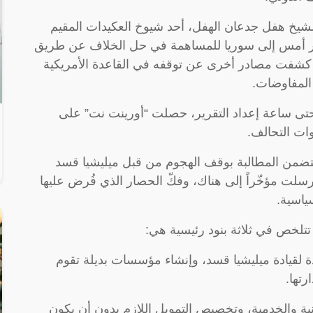
لشيخ هفل جدعان الهفل، أحد شيوخ العكيدات المقيم
فجر أمس إلى سوريا للمساهمة في حل الخلاف عن طريق
، كشفت مصادر أخرى عن توقفه في القاعدة الأمريكية
 المفاوضات.
 حتى ساعة إعداد التقرير، حصلت “أورينت نت” على
وات التحالف.
تضمن المطالبة بوقف الهجوم من قبل ميليشيا قسد
سلت مؤخّراً إلى هناك، وفكّ الحصار الذي فُرض عليها
ياسية.
 تتلخص في ثلاثة بنود رئيسية هي:
ئدة لقيادة ميليشيا قسد، وإنشاء مؤسسات بديلة تقوم
رتها.
دنية والخدمية، وتخصيص التمويل اللازم بدون أن يكون