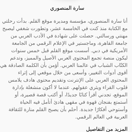
سارة المنصوري
أنا سارة المنصوري، مؤسسة ومديرة موقع القلم. بدأت رحلتي
مع الكتابة منذ كنت في الخامسة عشر، وتطورت شغفي ليصبح
مهنتي ورسالتي. حصلت على شهادة في الأدب العربي من
جامعة القاهرة، وماجستير في الإعلام الرقمي من الجامعة
الأمريكية في دبي. أسست موقع القلم قبل خمس سنوات
ليكون منصة تجمع المحتوى العربي الأصيل والمميز، وتدعم
الكتّاب الشباب في عالمنا العربي. أؤمن بأن الكلمة الصادقة هي
أقوى أدوات التغيير، وأسعى من خلال موقعي إلى إثراء
المحتوى العربي على الإنترنت وتقديم محتوى هادف يلامس
قلوب القراء ويثري عقولهم. عندما لا أكون منشغلة بإدارة
الموقع، تجدني أقرأ كتابًا جديدًا، أو أكتب قصة قصيرة، أو
أستمتع بفنجان قهوة في مقهى هادئ أتأمل فيه الحياة
وأستوحي أفكارًا جديدة. أحلم بأن يصبح القلم منارة للثقافة
العربية في العالم الرقمي.
المزيد من التفاصيل