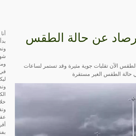
أنا
أرصاد عن حالة الطقس
بدأ
وتط
شها
وما
الطقس الآن تقلبات جوية مثيرة وقد تستمر لساعات
في 
ي حالة الطقس الغير مستقرة
ليك
وتد
الك
خلا
وتق
عقو
أقر
بفن