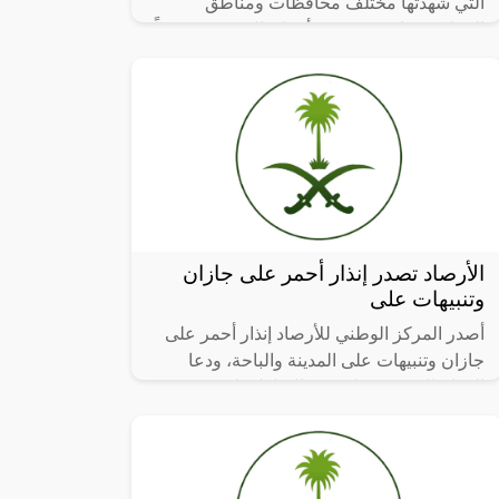
التي شهدتها مختلف محافظات ومناطق
المملكة تتزامن مع شهر أبريل، الذي يُعتبر وفقاً
للسجلات المناخية من أكثر الأشهر
الأرصاد تصدر إنذار أحمر على جازان
وتنبيهات على
أصدر المركز الوطني للأرصاد إنذار أحمر على
جازان وتنبيهات على المدينة والباحة، ودعا
الدفاع المدني سكان هذه المناطق لتوخي
الحيطة والحذر نتيجة الحالة المناخية