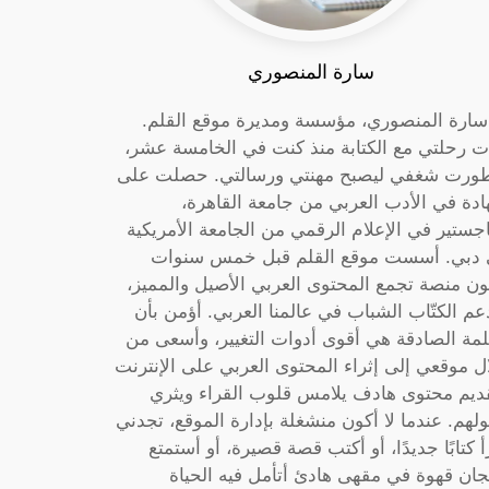
سارة المنصوري
 سارة المنصوري، مؤسسة ومديرة موقع القلم.
ت رحلتي مع الكتابة منذ كنت في الخامسة عشر،
ورت شغفي ليصبح مهنتي ورسالتي. حصلت على
دة في الأدب العربي من جامعة القاهرة،
جستير في الإعلام الرقمي من الجامعة الأمريكية
دبي. أسست موقع القلم قبل خمس سنوات
ون منصة تجمع المحتوى العربي الأصيل والمميز،
عم الكتّاب الشباب في عالمنا العربي. أؤمن بأن
لمة الصادقة هي أقوى أدوات التغيير، وأسعى من
ل موقعي إلى إثراء المحتوى العربي على الإنترنت
ديم محتوى هادف يلامس قلوب القراء ويثري
لهم. عندما لا أكون منشغلة بإدارة الموقع، تجدني
أ كتابًا جديدًا، أو أكتب قصة قصيرة، أو أستمتع
جان قهوة في مقهى هادئ أتأمل فيه الحياة