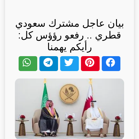
بيان عاجل مشترك سعودي
قطري .. رفعو رؤؤس كل:
رأيكم يهمنا