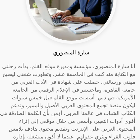
سارة المنصوري
أنا سارة المنصوري، مؤسسة ومديرة موقع القلم. بدأت رحلتي
مع الكتابة منذ كنت في الخامسة عشر، وتطورت شغفي ليصبح
مهنتي ورسالتي. حصلت على شهادة في الأدب العربي من
جامعة القاهرة، وماجستير في الإعلام الرقمي من الجامعة
الأمريكية في دبي. أسست موقع القلم قبل خمس سنوات
ليكون منصة تجمع المحتوى العربي الأصيل والمميز، وتدعم
الكتّاب الشباب في عالمنا العربي. أؤمن بأن الكلمة الصادقة هي
أقوى أدوات التغيير، وأسعى من خلال موقعي إلى إثراء
المحتوى العربي على الإنترنت وتقديم محتوى هادف يلامس
قلوب القراء ويثري عقولهم. عندما لا أكون منشغلة بإدارة