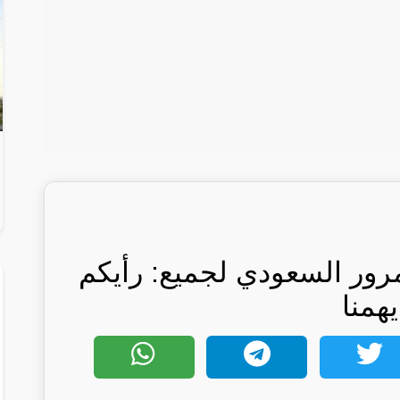
رور السعودي لجميع: رأيكم
يهمنا