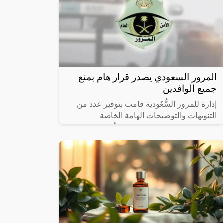
المرور السعودي يصدر قرار هام بمنع
جميع الوافدين
إدارة للمرور السُّعُودية قامت بتوفير عدد من
التنويهات والتوضيحات الهامة الخاصة
بالمواطنين والمقيمين في كافة أنحاء المملكة
حيث ان المرة هذه وجهت طلبا لقائدي