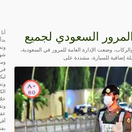
أنا
لمرور السعودي لجميع
بدأ
وتط
لركاب، وضعت الإدارة العامة للمرور في السعودية،
شها
لة إضافية للسيارة، مشددة على
وما
في 
ليك
وتد
الك
خلا
وتق
عقو
أقر
بفن