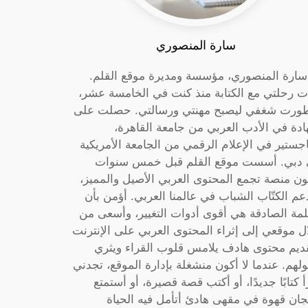
سارة المنصوري
 سارة المنصوري، مؤسسة ومديرة موقع القلم.
ت رحلتي مع الكتابة منذ كنت في الخامسة عشر،
ورت شغفي ليصبح مهنتي ورسالتي. حصلت على
دة في الأدب العربي من جامعة القاهرة،
جستير في الإعلام الرقمي من الجامعة الأمريكية
دبي. أسست موقع القلم قبل خمس سنوات
ون منصة تجمع المحتوى العربي الأصيل والمميز،
عم الكتّاب الشباب في عالمنا العربي. أؤمن بأن
لمة الصادقة هي أقوى أدوات التغيير، وأسعى من
ل موقعي إلى إثراء المحتوى العربي على الإنترنت
ديم محتوى هادف يلامس قلوب القراء ويثري
لهم. عندما لا أكون منشغلة بإدارة الموقع، تجدني
أ كتابًا جديدًا، أو أكتب قصة قصيرة، أو أستمتع
جان قهوة في مقهى هادئ أتأمل فيه الحياة