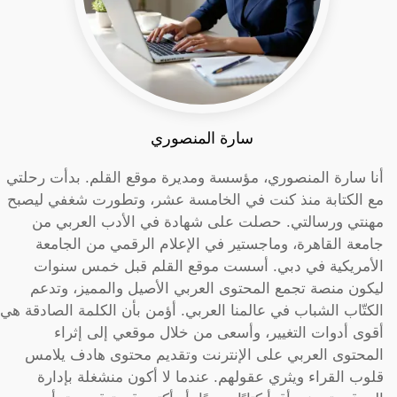
سارة المنصوري
أنا سارة المنصوري، مؤسسة ومديرة موقع القلم. بدأت رحلتي
مع الكتابة منذ كنت في الخامسة عشر، وتطورت شغفي ليصبح
مهنتي ورسالتي. حصلت على شهادة في الأدب العربي من
جامعة القاهرة، وماجستير في الإعلام الرقمي من الجامعة
الأمريكية في دبي. أسست موقع القلم قبل خمس سنوات
ليكون منصة تجمع المحتوى العربي الأصيل والمميز، وتدعم
الكتّاب الشباب في عالمنا العربي. أؤمن بأن الكلمة الصادقة هي
أقوى أدوات التغيير، وأسعى من خلال موقعي إلى إثراء
المحتوى العربي على الإنترنت وتقديم محتوى هادف يلامس
قلوب القراء ويثري عقولهم. عندما لا أكون منشغلة بإدارة