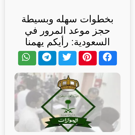
بخطوات سهله وبسيطة
حجز موعد المرور في
السعودية: رأيكم يهمنا