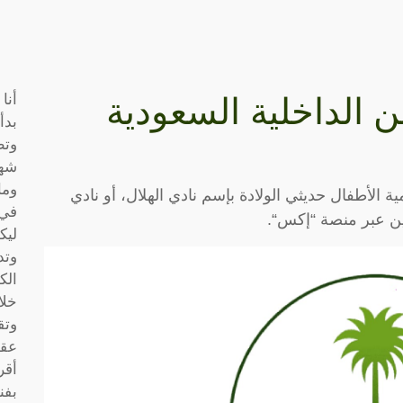
أنا
الداخلية السعودية
بدأ
وتط
شها
وما
ة الأطفال حديثي الولادة بإسم نادي الهلال، أو نادي
في 
ين عبر منصة “إكس“.
ليك
وتد
الك
خلا
وتق
عقو
أقر
بفن