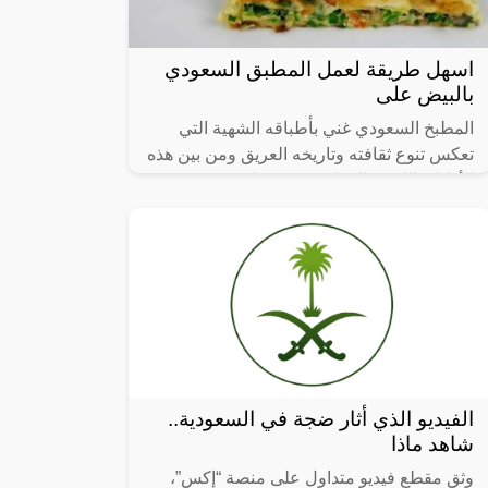
اسهل طريقة لعمل المطبق السعودي
بالبيض على
المطبخ السعودي غني بأطباقه الشهية التي
تعكس تنوع ثقافته وتاريخه العريق ومن بين هذه
الأطباق اللذيذة المطبق، وهو عبارة عن عجينة
رقيقة محشوة بالبيض واللحم المفروم
الفيديو الذي أثار ضجة في السعودية..
شاهد ماذا
وثق مقطع فيديو متداول على منصة “إكس”،