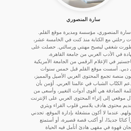
سارة المنصوري
 سارة المنصوري، مؤسسة ومديرة موقع القلم.
ت رحلتي مع الكتابة منذ كنت في الخامسة عشر،
ورت شغفي ليصبح مهنتي ورسالتي. حصلت على
دة في الأدب العربي من جامعة القاهرة،
جستير في الإعلام الرقمي من الجامعة الأمريكية
دبي. أسست موقع القلم قبل خمس سنوات
ون منصة تجمع المحتوى العربي الأصيل والمميز،
عم الكتّاب الشباب في عالمنا العربي. أؤمن بأن
لمة الصادقة هي أقوى أدوات التغيير، وأسعى من
ل موقعي إلى إثراء المحتوى العربي على الإنترنت
ديم محتوى هادف يلامس قلوب القراء ويثري
لهم. عندما لا أكون منشغلة بإدارة الموقع، تجدني
أ كتابًا جديدًا، أو أكتب قصة قصيرة، أو أستمتع
جان قهوة في مقهى هادئ أتأمل فيه الحياة