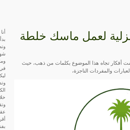
أنا
فات منزلية لعمل ماسك خلطة
بدأ
وتط
شها
وما
رضت أفكار تجاه هذا الموضوع بكلمات من ذهب، حيث
في 
لعبارات والمفردات الناجزة،
ليك
وتد
الك
خلا
وتق
عقو
أقر
بفن