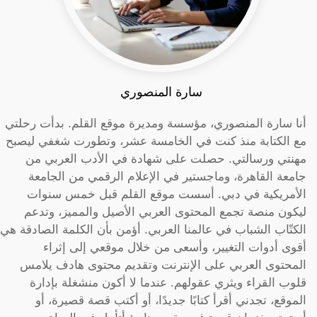
سارة المنصوري
أنا سارة المنصوري، مؤسسة ومديرة موقع القلم. بدأت رحلتي
مع الكتابة منذ كنت في الخامسة عشر، وتطورت شغفي ليصبح
مهنتي ورسالتي. حصلت على شهادة في الأدب العربي من
جامعة القاهرة، وماجستير في الإعلام الرقمي من الجامعة
الأمريكية في دبي. أسست موقع القلم قبل خمس سنوات
ليكون منصة تجمع المحتوى العربي الأصيل والمميز، وتدعم
الكتّاب الشباب في عالمنا العربي. أؤمن بأن الكلمة الصادقة هي
أقوى أدوات التغيير، وأسعى من خلال موقعي إلى إثراء
المحتوى العربي على الإنترنت وتقديم محتوى هادف يلامس
قلوب القراء ويثري عقولهم. عندما لا أكون منشغلة بإدارة
الموقع، تجدني أقرأ كتابًا جديدًا، أو أكتب قصة قصيرة، أو