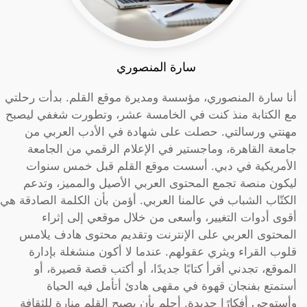
سارة المنصوري
أنا سارة المنصوري، مؤسسة ومديرة موقع القلم. بدأت رحلتي
مع الكتابة منذ كنت في الخامسة عشر، وتطورت شغفي ليصبح
مهنتي ورسالتي. حصلت على شهادة في الأدب العربي من
جامعة القاهرة، وماجستير في الإعلام الرقمي من الجامعة
الأمريكية في دبي. أسست موقع القلم قبل خمس سنوات
ليكون منصة تجمع المحتوى العربي الأصيل والمميز، وتدعم
الكتّاب الشباب في عالمنا العربي. أؤمن بأن الكلمة الصادقة هي
أقوى أدوات التغيير، وأسعى من خلال موقعي إلى إثراء
المحتوى العربي على الإنترنت وتقديم محتوى هادف يلامس
قلوب القراء ويثري عقولهم. عندما لا أكون منشغلة بإدارة
الموقع، تجدني أقرأ كتابًا جديدًا، أو أكتب قصة قصيرة، أو
أستمتع بفنجان قهوة في مقهى هادئ أتأمل فيه الحياة
وأستوحي أفكارًا جديدة. أحلم بأن يصبح القلم منارة للثقافة