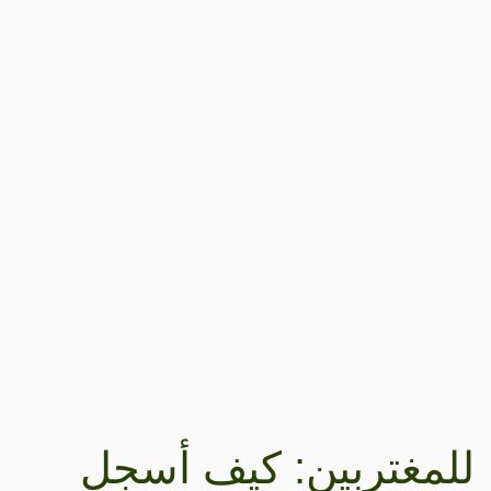
للمغتربين: كيف أسجل