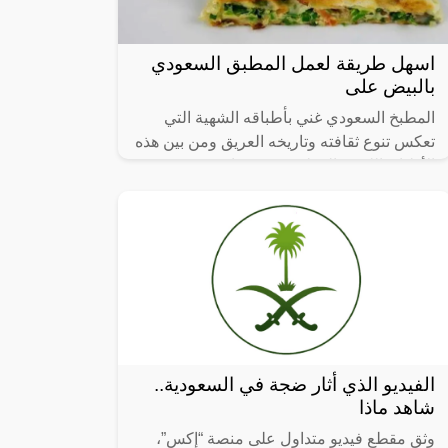
اسهل طريقة لعمل المطبق السعودي
بالبيض على
المطبخ السعودي غني بأطباقه الشهية التي
تعكس تنوع ثقافته وتاريخه العريق ومن بين هذه
الأطباق اللذيذة المطبق، وهو عبارة عن عجينة
رقيقة محشوة بالبيض واللحم المفروم
الفيديو الذي أثار ضجة في السعودية..
شاهد ماذا
وثق مقطع فيديو متداول على منصة “إكس”،