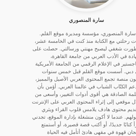
سارة المنصوري
 سارة المنصوري، مؤسسة ومديرة موقع القلم.
ت رحلتي مع الكتابة منذ كنت في الخامسة عشر،
ورت شغفي ليصبح مهنتي ورسالتي. حصلت على
دة في الأدب العربي من جامعة القاهرة،
جستير في الإعلام الرقمي من الجامعة الأمريكية
دبي. أسست موقع القلم قبل خمس سنوات
ون منصة تجمع المحتوى العربي الأصيل والمميز،
عم الكتّاب الشباب في عالمنا العربي. أؤمن بأن
لمة الصادقة هي أقوى أدوات التغيير، وأسعى من
ل موقعي إلى إثراء المحتوى العربي على الإنترنت
ديم محتوى هادف يلامس قلوب القراء ويثري
لهم. عندما لا أكون منشغلة بإدارة الموقع، تجدني
أ كتابًا جديدًا، أو أكتب قصة قصيرة، أو أستمتع
جان قهوة في مقهى هادئ أتأمل فيه الحياة