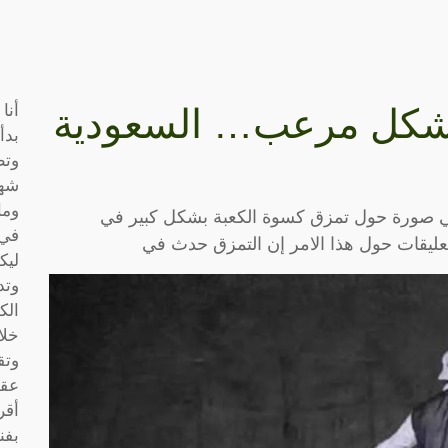
أنا
بشكل مرعب… السعودية
بدأ
وتط
شها
وما
ي صورة حول تمزق كسوة الكعبة بشكل كبير في
في 
ليقات حول هذا الامر إن التمزق حدث في
ليك
وتد
الك
خلا
وتق
عقو
أقر
بفن