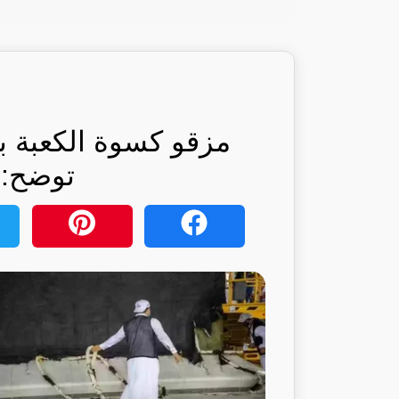
مزقو كسوة الكعبة
توضح: ر