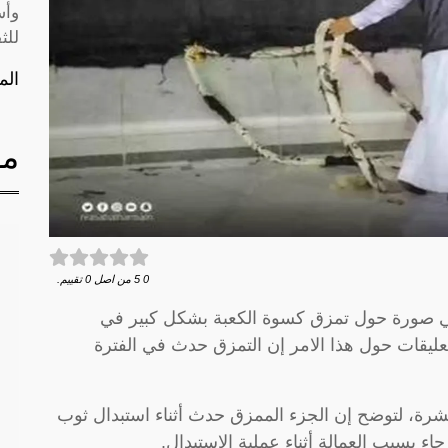
وأس
للث
الم
مق
0
5
من اصل
0
تقييم.
ي صورة حول تمزق كسوة الكعبة بشكل كبير في
يقات حول هذا الامر إن التمزق حدث في الفترة
شرة، لتوضح إن الجزء الممزق حدث أثناء استبدال ثوب