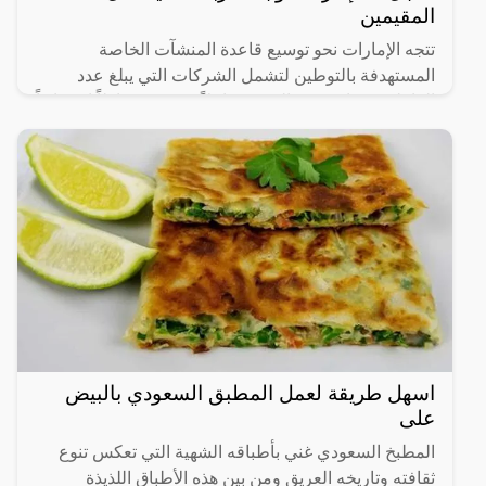
المقيمين
تتجه الإمارات نحو توسيع قاعدة المنشآت الخاصة
المستهدفة بالتوطين لتشمل الشركات التي يبلغ عدد
العاملين فيها من 20 إلى 49 عاملاً، في 14 نشاطاً اقتصادياً
رئيساً تم
اسهل طريقة لعمل المطبق السعودي بالبيض
على
المطبخ السعودي غني بأطباقه الشهية التي تعكس تنوع
ثقافته وتاريخه العريق ومن بين هذه الأطباق اللذيذة