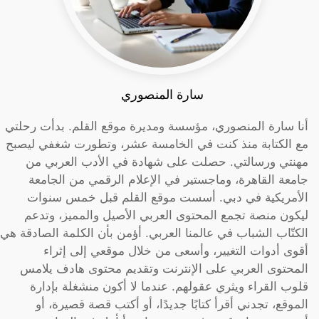
سارة المنصوري
أنا سارة المنصوري، مؤسسة ومديرة موقع القلم. بدأت رحلتي
مع الكتابة منذ كنت في الخامسة عشر، وتطورت شغفي ليصبح
مهنتي ورسالتي. حصلت على شهادة في الأدب العربي من
جامعة القاهرة، وماجستير في الإعلام الرقمي من الجامعة
الأمريكية في دبي. أسست موقع القلم قبل خمس سنوات
ليكون منصة تجمع المحتوى العربي الأصيل والمميز، وتدعم
الكتّاب الشباب في عالمنا العربي. أؤمن بأن الكلمة الصادقة هي
أقوى أدوات التغيير، وأسعى من خلال موقعي إلى إثراء
المحتوى العربي على الإنترنت وتقديم محتوى هادف يلامس
قلوب القراء ويثري عقولهم. عندما لا أكون منشغلة بإدارة
الموقع، تجدني أقرأ كتابًا جديدًا، أو أكتب قصة قصيرة، أو