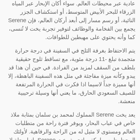
عادية عبر محيطات العالم. سواء أكان الإبحار عبر المياه
الزرقاء للبحر الأبيض المتوسط، أو استكشاف الجزر
النائية، أو رسم مسار إلى أبعد أركان العالم، فإن Serene
يجمع بين الفخامة والوظائف لتوفير تجربة يخت لا تُنسى،
كما وأنه يحتوي على مهبطين للطوافات.
يتم الاحتفاظ بغرفة الثلج في السفينة في درجة حرارة
متجمدة تبلغ -11 درجة مئوية، مع تساقط ثلوج حقيقية
بلطف من السقف لمزيد من الفرادة. في حين أن هذا قد
يبدو وكأنه ميزة مفاجئة في مثل هذه السفينة الباهظة، إلا
أنها مميزة جداً لاسيما اذا فكرت في الحرارة المرتفعة
للصيف السعودي الحارق، ما يعني أنها وسيلة ترحيبية
منعشة.
يعد يخت Serene المملوك لمحمد بن سلمان بمثابة ملاذ
خاص في عباب البحار، ويوفر فترة راحة من متطلبات
العالم ومستوى لا مثيل له من الراحة والرفاهية. لأولئك