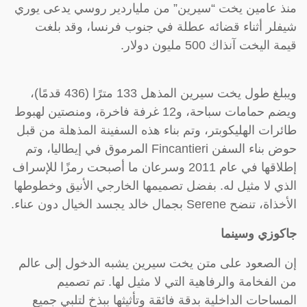
منذ عامين يخت “سيرين” من ملياردير روسي يدعى يوري
شيفلر أثناء قضائه عطلة في جنوب فرنسا، وقد بلغت
قيمة اليخت آنذاك 500 مليون دولار.
ويبلغ طول يخت سيرين المذهل 133 مترًا (436 قدمًا)،
ويضم حمامات سباحة، و12 غرفة فاخرة، ومنصتين لهبوط
طائرات الهليكوبتر، وتم بناء هذه السفينة المذهلة من قبل
حوض بناء السفن Fincantieri المرموق في إيطاليا، وتم
إطلاقها في عام 2011 وسرعان ما أصبحت رمزًا للإسراف
الذي لا مثيل له. بفضل تصميمها الخارجي الأنيق وخطوطها
الأخذاة، تنضح Serene بجمال خالد يجسد الخيال دون عناء.
جاكوزي وسينما
إن الصعود على متن يخت سيرين يشبه الدخول إلى عالم
من الفخامة والرفاهية التي لا مثيل لها. تم تصميم
المساحات الداخلية بدقة فائقة وتأثيثها ببذخ لتلبي جميع