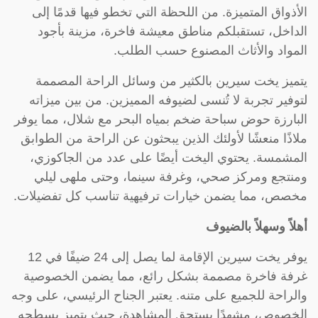
الأذواق المتميزة. من اللحظة التي تخطو فيها قدمًا إلى
الداخل، تستقبلكم مناطق معيشة فاخرة، مزينة بأجود
المواد والأثاث المصنوع حسب الطلب.
يتميز يخت سيرين بالكثير من وسائل الراحة المصممة
لتوفير تجربة لا تُنسى لضيوفه المميزين. من بين ميزاته
البارزة حوض سباحة ضخم بمياه البحر مع شلال، مما يوفر
ملاذًا منعشًا لأولئك الذين يبحثون عن الراحة من الطوابق
المشمسة. يحتوي اليخت أيضًا على عدد من الجاكوزي،
ومنتجع ومركز صحي، وغرفة سينما، وحتى ملهى ليلي
مخصص، مما يضمن خيارات ترفيهية تناسب كل تفضيلات.
أهلاً وسهلاً بالضيوف
يوفر يخت سيرين الإقامة لما يصل إلى 24 ضيفًا في 12
غرفة فاخرة مصممة بشكل رائع، مما يضمن الخصوصية
والراحة للجميع على متنه. يعتبر الجناح الرئيسي، على وجه
الخصوص، مشهدًا يستحق المشاهدة، حيث يتميز بسطحه