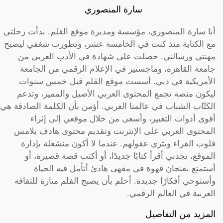
سارة المنصوري
أنا سارة المنصوري، مؤسسة ومديرة موقع القلم. بدأت رحلتي
مع الكتابة منذ كنت في الخامسة عشر، وتطورت شغفي ليصبح
مهنتي ورسالتي. حصلت على شهادة في الأدب العربي من
جامعة القاهرة، وماجستير في الإعلام الرقمي من الجامعة
الأمريكية في دبي. أسست موقع القلم قبل خمس سنوات
ليكون منصة تجمع المحتوى العربي الأصيل والمميز، وتدعم
الكتّاب الشباب في عالمنا العربي. أؤمن بأن الكلمة الصادقة هي
أقوى أدوات التغيير، وأسعى من خلال موقعي إلى إثراء
المحتوى العربي على الإنترنت وتقديم محتوى هادف يلامس
قلوب القراء ويثري عقولهم. عندما لا أكون منشغلة بإدارة
الموقع، تجدني أقرأ كتابًا جديدًا، أو أكتب قصة قصيرة، أو
أستمتع بفنجان قهوة في مقهى هادئ أتأمل فيه الحياة
وأستوحي أفكارًا جديدة. أحلم بأن يصبح القلم منارة للثقافة
العربية في العالم الرقمي.
المزيد من التفاصيل