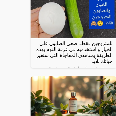
للمتزوجين فقط.. ضعي الصابون على
الخيار و استخدميه في غرفة النوم بهذه
الطريقة وشاهدي المفاجأة التي ستغير
حياتك للأبد
يعتبر الخيار من أبرز أنواع الخضروات المحببة
لدى الكثيرين، خاصة لأنه شبه خالي من
السعرات وطعمه لذيذ ومنعش، وله فوائد كثيرة
لأنه غني بالفيتامينات والمعادن، كما