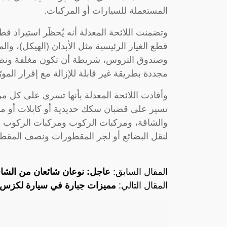
المستعملة للسيارات أو المركبات.
وتضمنت اللائحة المعدلة أنه يُحظَر استيراد قطع
قطع الغيار الرئيسية مثل الأبدان (الهيكل)، وال
وصندوق التروس، شريطة أن تكون مغلفة ونظيف
مجددة بطريقة غير قابلة للإزالة مع إقرار المور
وأفادت اللائحة المعدلة بأنها تسري على كل 
تسير على قضبان سكك حديدية أو كابلات أو ما
والشاقة، ومركبات الركوب ومركبات الركوب م
لنقل البضائع أو لجر المقطورات ونصف المقط
المقال السابق:
عاجل: نوعان شائعان من الشاي
المقال التالي:
مميزات جبارة في سيارة لكزس Rx 2024 وسعره