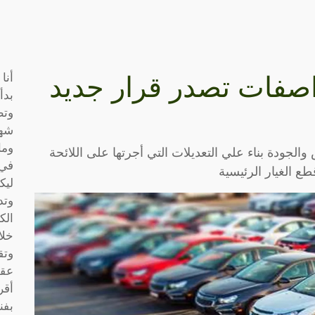
أنا
واصفات تصدر قرار جديد
بدأ
وتط
شها
وما
الجودة بناء علي التعديلات التي أجرتها على اللائحة
في 
طع الغيار الرئيسية
ليك
وتد
الك
خلا
وتق
عقو
أقر
بفن