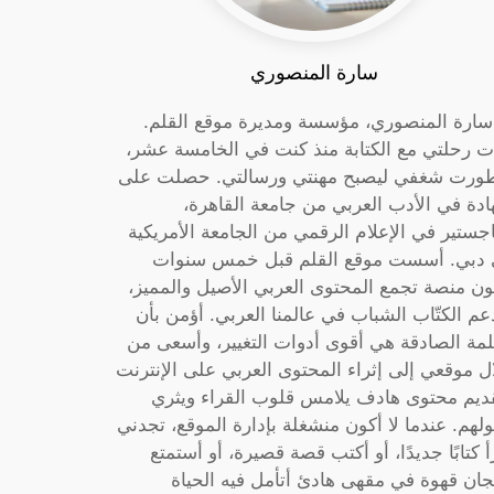
سارة المنصوري
 سارة المنصوري، مؤسسة ومديرة موقع القلم.
ت رحلتي مع الكتابة منذ كنت في الخامسة عشر،
ورت شغفي ليصبح مهنتي ورسالتي. حصلت على
دة في الأدب العربي من جامعة القاهرة،
جستير في الإعلام الرقمي من الجامعة الأمريكية
دبي. أسست موقع القلم قبل خمس سنوات
ون منصة تجمع المحتوى العربي الأصيل والمميز،
عم الكتّاب الشباب في عالمنا العربي. أؤمن بأن
لمة الصادقة هي أقوى أدوات التغيير، وأسعى من
ل موقعي إلى إثراء المحتوى العربي على الإنترنت
ديم محتوى هادف يلامس قلوب القراء ويثري
لهم. عندما لا أكون منشغلة بإدارة الموقع، تجدني
أ كتابًا جديدًا، أو أكتب قصة قصيرة، أو أستمتع
جان قهوة في مقهى هادئ أتأمل فيه الحياة